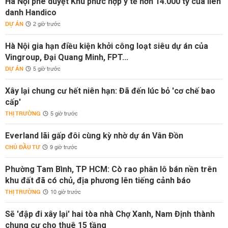
Hà Nội phê duyệt Khu phức hợp y tế hơn 14.000 tỷ của liên
danh Handico
DỰ ÁN
2 giờ trước
Hà Nội gia hạn điều kiện khởi công loạt siêu dự án của
Vingroup, Đại Quang Minh, FPT...
DỰ ÁN
5 giờ trước
Xây lại chung cư hết niên hạn: Đã đến lúc bỏ 'cơ chế bao
cấp'
THỊ TRƯỜNG
5 giờ trước
Everland lãi gấp đôi cùng kỳ nhờ dự án Vân Đồn
CHỦ ĐẦU TƯ
9 giờ trước
Phường Tam Bình, TP HCM: Cò rao phân lô bán nền trên
khu đất đã có chủ, địa phương lên tiếng cảnh báo
THỊ TRƯỜNG
10 giờ trước
Sẽ 'đập đi xây lại' hai tòa nhà Chợ Xanh, Nam Định thành
chung cư cho thuê 15 tầng