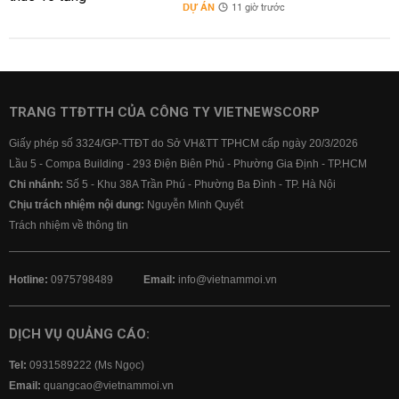
DỰ ÁN
11 giờ trước
TRANG TTĐTTH CỦA CÔNG TY VIETNEWSCORP
Giấy phép số 3324/GP-TTĐT do Sở VH&TT TPHCM cấp ngày 20/3/2026
Lầu 5 - Compa Building - 293 Điện Biên Phủ - Phường Gia Định - TP.HCM
Chi nhánh:
Số 5 - Khu 38A Trần Phú - Phường Ba Đình - TP. Hà Nội
Chịu trách nhiệm nội dung:
Nguyễn Minh Quyết
Trách nhiệm về thông tin
Hotline:
0975798489
Email:
info@vietnammoi.vn
DỊCH VỤ QUẢNG CÁO:
Tel:
0931589222 (Ms Ngọc)
Email:
quangcao@vietnammoi.vn