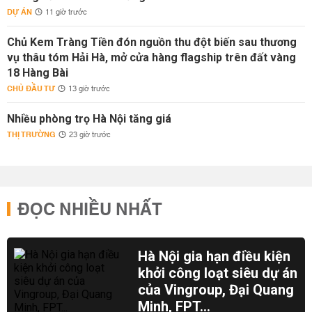
DỰ ÁN
11 giờ trước
Chủ Kem Tràng Tiền đón nguồn thu đột biến sau thương
vụ thâu tóm Hải Hà, mở cửa hàng flagship trên đất vàng
18 Hàng Bài
CHỦ ĐẦU TƯ
13 giờ trước
Nhiều phòng trọ Hà Nội tăng giá
THỊ TRƯỜNG
23 giờ trước
ĐỌC NHIỀU NHẤT
Hà Nội gia hạn điều kiện
khởi công loạt siêu dự án
của Vingroup, Đại Quang
Minh, FPT...