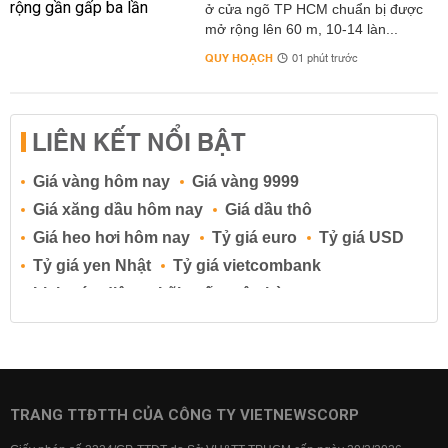
ở cửa ngõ TP HCM chuẩn bị được
mở rộng lên 60 m, 10-14 làn...
QUY HOẠCH
01 phút trước
LIÊN KẾT NỔI BẬT
Giá vàng hôm nay
Giá vàng 9999
Giá xăng dầu hôm nay
Giá dầu thô
Giá heo hơi hôm nay
Tỷ giá euro
Tỷ giá USD
Tỷ giá yen Nhật
Tỷ giá vietcombank
Lịch cúp điện
Lãi suất ngân hàng
Lãi suất tiết kiệm
Lãi suất tiền gửi
Lãi suất ngân hàng Agribank
Lãi suất ngân hàng Sacombank
Lãi suất ngân hàng BIDV
TRANG TTĐTTH CỦA CÔNG TY VIETNEWSCORP
Lãi suất ngân hàng Vietinbank