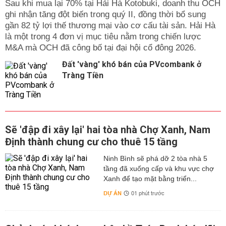
Sau khi mua lại 70% tại Hải Hà Kotobuki, doanh thu OCH
ghi nhận tăng đột biến trong quý II, đồng thời bổ sung
gần 82 tỷ lợi thế thương mại vào cơ cấu tài sản. Hải Hà
là một trong 4 đơn vị mục tiêu nằm trong chiến lược
M&A mà OCH đã công bố tại đại hội cổ đông 2026.
Đất 'vàng' khó bán của PVcombank ở
Tràng Tiền
Sẽ 'đập đi xây lại' hai tòa nhà Chợ Xanh, Nam
Định thành chung cư cho thuê 15 tầng
Ninh Bình sẽ phá dỡ 2 tòa nhà 5
tầng đã xuống cấp và khu vực chợ
Xanh để tạo mặt bằng triển...
DỰ ÁN
01 phút trước