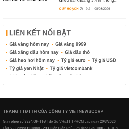
chiều dài khoảng 3,4 km, tổng...
QUY HOẠCH
19:21 | 08/08/2026
LIÊN KẾT NỔI BẬT
Giá vàng hôm nay
Giá vàng 9999
Giá xăng dầu hôm nay
Giá dầu thô
Giá heo hơi hôm nay
Tỷ giá euro
Tỷ giá USD
Tỷ giá yen Nhật
Tỷ giá vietcombank
Lịch cúp điện
Lãi suất ngân hàng
Lãi suất tiết kiệm
Lãi suất tiền gửi
Lãi suất ngân hàng Agribank
Lãi suất ngân hàng Sacombank
Lãi suất ngân hàng BIDV
TRANG TTĐTTH CỦA CÔNG TY VIETNEWSCORP
Lãi suất ngân hàng Vietinbank
Giấy phép số 3324/GP-TTĐT do Sở VH&TT TPHCM cấp ngày 20/3/2026
Lãi suất ngân hàng Vietcombank
Lầu 5 - Compa Building - 293 Điện Biên Phủ - Phường Gia Định - TP.HCM