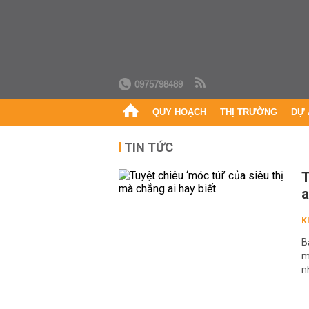
0975798489
QUY HOẠCH
THỊ TRƯỜNG
DỰ 
TIN TỨC
T
a
K
B
m
n