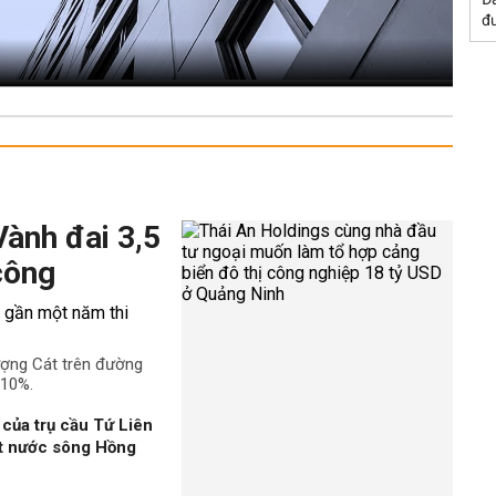
đư
Vành đai 3,5
công
ượng Cát trên đường
 10%.
của trụ cầu Tứ Liên
ặt nước sông Hồng