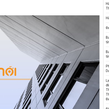
Hà
T
Hà
Đ
B
tỉ
B
tỉ
Ph
D
Lị
đế
T
T
Đ
Đấ