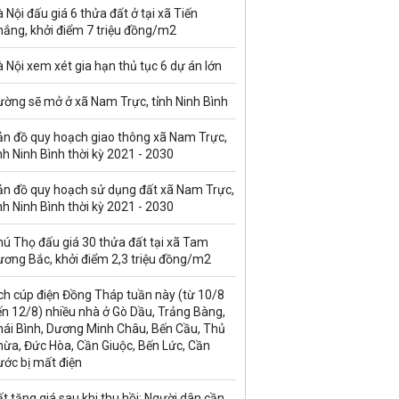
 Nội đấu giá 6 thửa đất ở tại xã Tiến
hắng, khởi điểm 7 triệu đồng/m2
 Nội xem xét gia hạn thủ tục 6 dự án lớn
ường sẽ mở ở xã Nam Trực, tỉnh Ninh Bình
ản đồ quy hoạch giao thông xã Nam Trực,
nh Ninh Bình thời kỳ 2021 - 2030
ản đồ quy hoạch sử dụng đất xã Nam Trực,
nh Ninh Bình thời kỳ 2021 - 2030
ú Thọ đấu giá 30 thửa đất tại xã Tam
ương Bắc, khởi điểm 2,3 triệu đồng/m2
ch cúp điện Đồng Tháp tuần này (từ 10/8
n 12/8) nhiều nhà ở Gò Dầu, Trảng Bàng,
hái Bình, Dương Minh Châu, Bến Cầu, Thủ
hừa, Đức Hòa, Cần Giuộc, Bến Lức, Cần
ước bị mất điện
t tăng giá sau khi thu hồi: Người dân cần