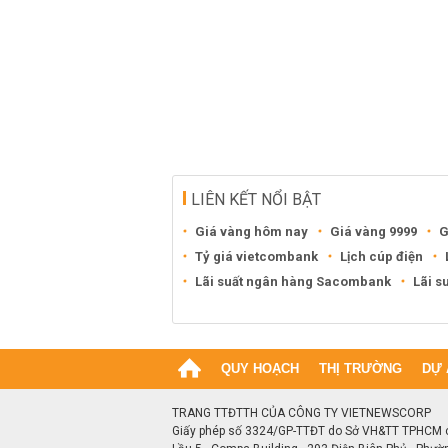
LIÊN KẾT NỔI BẬT
Giá vàng hôm nay
Giá vàng 9999
G
Tỷ giá vietcombank
Lịch cúp điện
Lãi suất ngân hàng Sacombank
Lãi s
QUY HOẠCH
THỊ TRƯỜNG
DỰ 
TRANG TTĐTTH CỦA CÔNG TY VIETNEWSCORP
Giấy phép số 3324/GP-TTĐT do Sở VH&TT TPHCM 