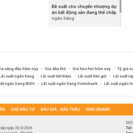
Đề xuất cho chuyển nhượng dự
án bất động sản đang thế chấp
ngân hàng
Khánh Hòa đề xuất làm khu đô
thị hỗn hợp hơn 49.000 tỷ đồng
iá xăng dầu hôm nay
Giá dầu thô
Giá heo hơi hôm nay
Tỷ giá e
Lãi suất ngân hàng
Lãi suất tiết kiệm
Lãi suất tiền gửi
Lãi suất n
uất ngân hàng BIDV
Lãi suất ngân hàng Vietinbank
Lãi suất ngân 
ÁN
CHỦ ĐẦU TƯ
ĐẤU GIÁ - ĐẤU THẦU
KINH DOANH
DỊC
cấp ngày 20/3/2026
Tel: