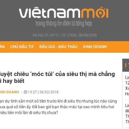
Hà Nội 31.34 °C
|
12:17AM, 08/08/2026
ÁN
CHỦ ĐẦU TƯ
ĐẤU GIÁ - ĐẤU THẦU
KINH DOANH
uyệt chiêu ‘móc túi’ của siêu thị mà chẳng
Lị
i hay biết
1
Xo
INH DOANH
13:27 | 26/02/2018
H
ạn dự tính sẵn một số tiền trước khi đi siêu thị nhưng lúc nào cũng
Lị
ua quá số tiền ấy. Đã bao giờ bạn thắc mắc tại sao mình tiêu hơi
đế
hiều tiền mỗi lần đi siêu thị chưa?
T
T