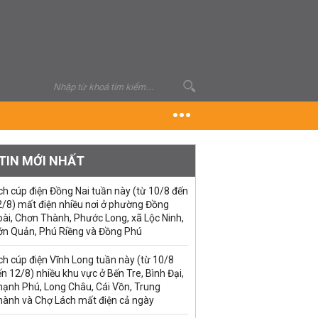
TIN MỚI NHẤT
ch cúp điện Đồng Nai tuần này (từ 10/8 đến
2/8) mất điện nhiều nơi ở phường Đồng
ài, Chơn Thành, Phước Long, xã Lộc Ninh,
ớn Quản, Phú Riềng và Đồng Phú
ch cúp điện Vĩnh Long tuần này (từ 10/8
n 12/8) nhiều khu vực ở Bến Tre, Bình Đại,
hạnh Phú, Long Châu, Cái Vồn, Trung
hành và Chợ Lách mất điện cả ngày