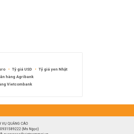
uro
Tỷ giá USD
Tỷ giá yen Nhật
gân hàng Agribank
hàng Vietcombank
H VỤ QUẢNG CÁO
0931589222 (Ms Ngọc)