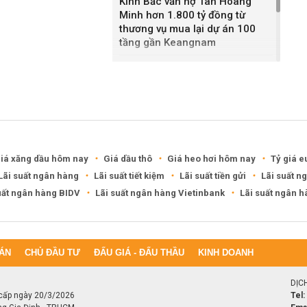
Kinh Bắc vẫn nợ Tân Hoàng
Minh hơn 1.800 tỷ đồng từ
thương vụ mua lại dự án 100
tầng gần Keangnam
Danh tính Bất động sản Fortis,
công ty 5 tháng tuổi vừa mua
lại Serenity từ Phát Đạt với giá
2.500 tỷ đồng
iá xăng dầu hôm nay
Giá dầu thô
Giá heo hơi hôm nay
Tỷ giá e
Lãi suất ngân hàng
Lãi suất tiết kiệm
Lãi suất tiền gửi
Lãi suất n
uất ngân hàng BIDV
Lãi suất ngân hàng Vietinbank
Lãi suất ngân 
ÁN
CHỦ ĐẦU TƯ
ĐẤU GIÁ - ĐẤU THẦU
KINH DOANH
DỊC
cấp ngày 20/3/2026
Tel: