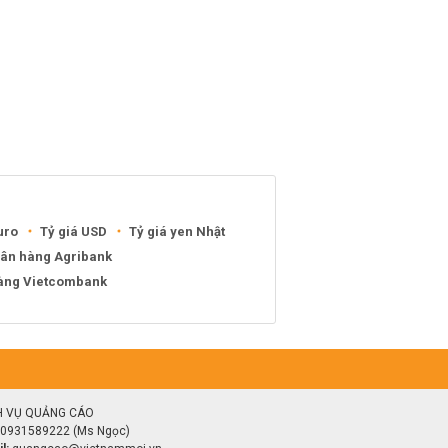
uro
Tỷ giá USD
Tỷ giá yen Nhật
gân hàng Agribank
hàng Vietcombank
H VỤ QUẢNG CÁO
0931589222 (Ms Ngọc)