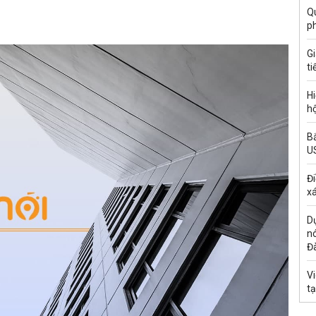
Qu
p
G
ti
Hi
hộ
Bắ
U
Đi
xá
Dự
n
Đ
Vi
t