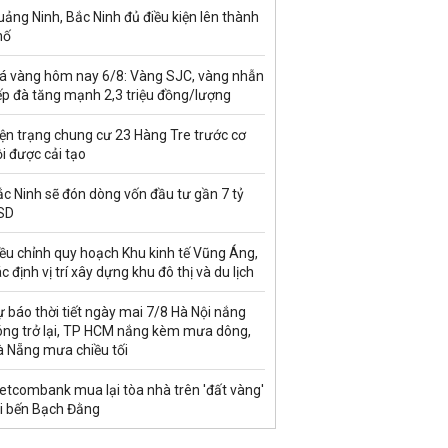
ảng Ninh, Bắc Ninh đủ điều kiện lên thành
hố
iá vàng hôm nay 6/8: Vàng SJC, vàng nhẫn
ếp đà tăng mạnh 2,3 triệu đồng/lượng
ện trạng chung cư 23 Hàng Tre trước cơ
i được cải tạo
c Ninh sẽ đón dòng vốn đầu tư gần 7 tỷ
SD
ều chỉnh quy hoạch Khu kinh tế Vũng Áng,
c định vị trí xây dựng khu đô thị và du lịch
 báo thời tiết ngày mai 7/8 Hà Nội nắng
óng trở lại, TP HCM nắng kèm mưa dông,
à Nẵng mưa chiều tối
etcombank mua lại tòa nhà trên 'đất vàng'
ại bến Bạch Đằng