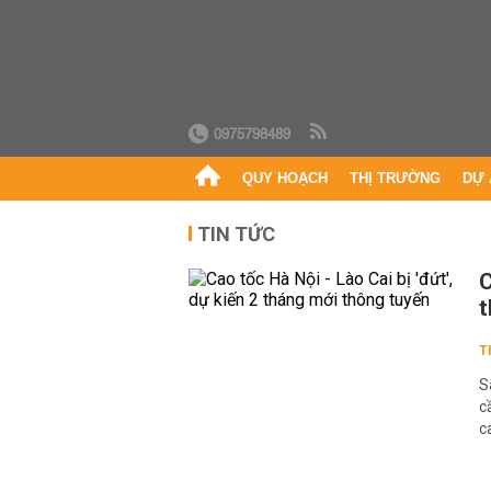
0975798489
QUY HOẠCH
THỊ TRƯỜNG
DỰ 
TIN TỨC
C
t
T
S
c
c