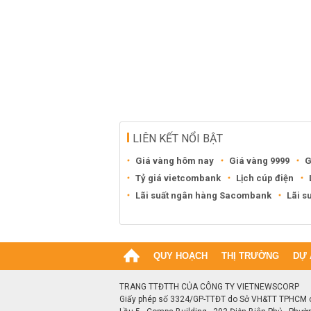
LIÊN KẾT NỔI BẬT
Giá vàng hôm nay
Giá vàng 9999
G
Tỷ giá vietcombank
Lịch cúp điện
Lãi suất ngân hàng Sacombank
Lãi s
QUY HOẠCH
THỊ TRƯỜNG
DỰ 
TRANG TTĐTTH CỦA CÔNG TY VIETNEWSCORP
Giấy phép số 3324/GP-TTĐT do Sở VH&TT TPHCM 