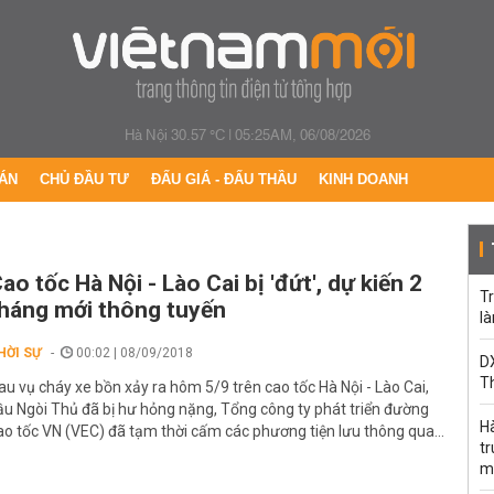
Hà Nội 30.57 °C
|
05:25AM, 06/08/2026
ÁN
CHỦ ĐẦU TƯ
ĐẤU GIÁ - ĐẤU THẦU
KINH DOANH
ao tốc Hà Nội - Lào Cai bị 'đứt', dự kiến 2
Tr
háng mới thông tuyến
l
HỜI SỰ
00:02 | 08/09/2018
DX
T
au vụ cháy xe bồn xảy ra hôm 5/9 trên cao tốc Hà Nội - Lào Cai,
ầu Ngòi Thủ đã bị hư hỏng nặng, Tổng công ty phát triển đường
H
ao tốc VN (VEC) đã tạm thời cấm các phương tiện lưu thông qua...
t
m