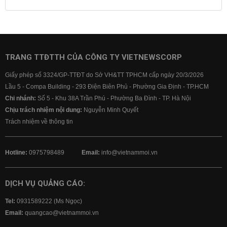
Lãi suất tiết kiệm
Lãi suất tiền gửi
Lãi suất ngân hàng Agribank
Lãi suất ngân hàng Sacombank
Lãi suất ngân hàng BIDV
TRANG TTĐTTH CỦA CÔNG TY VIETNEWSCORP
Lãi suất ngân hàng Vietinbank
Giấy phép số 3324/GP-TTĐT do Sở VH&TT TPHCM cấp ngày 20/3/2026
Lãi suất ngân hàng Vietcombank
Lầu 5 - Compa Building - 293 Điện Biên Phủ - Phường Gia Định - TP.HCM
Chi nhánh:
Số 5 - Khu 38A Trần Phú - Phường Ba Đình - TP. Hà Nội
Chịu trách nhiệm nội dung:
Nguyễn Minh Quyết
Trách nhiệm về thông tin
Hotline:
0975798489
Email:
info@vietnammoi.vn
DỊCH VỤ QUẢNG CÁO:
Tel:
0931589222 (Ms Ngọc)
Email:
quangcao@vietnammoi.vn