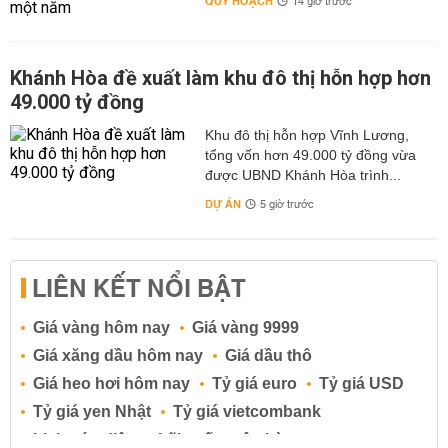
QUY HOẠCH
14 giờ trước
Khánh Hòa đề xuất làm khu đô thị hỗn hợp hơn
49.000 tỷ đồng
Khu đô thị hỗn hợp Vĩnh Lương,
tổng vốn hơn 49.000 tỷ đồng vừa
được UBND Khánh Hòa trình...
DỰ ÁN
5 giờ trước
LIÊN KẾT NỔI BẬT
Giá vàng hôm nay
Giá vàng 9999
Giá xăng dầu hôm nay
Giá dầu thô
Giá heo hơi hôm nay
Tỷ giá euro
Tỷ giá USD
Tỷ giá yen Nhật
Tỷ giá vietcombank
Lịch cúp điện
Lãi suất ngân hàng