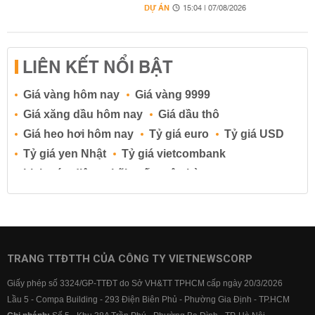
DỰ ÁN
15:04 | 07/08/2026
LIÊN KẾT NỔI BẬT
Giá vàng hôm nay
Giá vàng 9999
Giá xăng dầu hôm nay
Giá dầu thô
Giá heo hơi hôm nay
Tỷ giá euro
Tỷ giá USD
Tỷ giá yen Nhật
Tỷ giá vietcombank
Lịch cúp điện
Lãi suất ngân hàng
Lãi suất tiết kiệm
Lãi suất tiền gửi
Lãi suất ngân hàng Agribank
Lãi suất ngân hàng Sacombank
Lãi suất ngân hàng BIDV
TRANG TTĐTTH CỦA CÔNG TY VIETNEWSCORP
Lãi suất ngân hàng Vietinbank
Giấy phép số 3324/GP-TTĐT do Sở VH&TT TPHCM cấp ngày 20/3/2026
Lãi suất ngân hàng Vietcombank
Lầu 5 - Compa Building - 293 Điện Biên Phủ - Phường Gia Định - TP.HCM