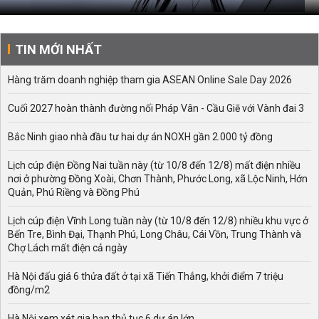
TIN MỚI NHẤT
Hàng trăm doanh nghiệp tham gia ASEAN Online Sale Day 2026
Cuối 2027 hoàn thành đường nối Pháp Vân - Cầu Giẽ với Vành đai 3
Bắc Ninh giao nhà đầu tư hai dự án NOXH gần 2.000 tỷ đồng
Lịch cúp điện Đồng Nai tuần này (từ 10/8 đến 12/8) mất điện nhiều
nơi ở phường Đồng Xoài, Chơn Thành, Phước Long, xã Lộc Ninh, Hớn
Quản, Phú Riềng và Đồng Phú
Lịch cúp điện Vĩnh Long tuần này (từ 10/8 đến 12/8) nhiều khu vực ở
Bến Tre, Bình Đại, Thạnh Phú, Long Châu, Cái Vồn, Trung Thành và
Chợ Lách mất điện cả ngày
Hà Nội đấu giá 6 thửa đất ở tại xã Tiến Thắng, khởi điểm 7 triệu
đồng/m2
Hà Nội xem xét gia hạn thủ tục 6 dự án lớn