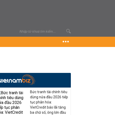
Bức tranh tài chính tiêu
dùng nửa đầu 2026 tiếp
tục phân hóa:
VietCredit báo lãi tăng
ba chữ số, ông lớn đầu