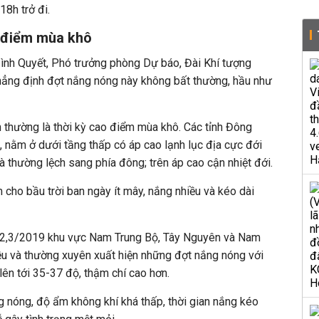
8h trở đi.
o điểm mùa khô
Đình Quyết, Phó trưởng phòng Dự báo, Đài Khí tượng
ẳng định đợt nắng nóng này không bất thường, hầu như
 thường là thời kỳ cao điểm mùa khô. Các tỉnh Đông
 nằm ở dưới tầng thấp có áp cao lạnh lục địa cực đới
thường lệch sang phía đông; trên áp cao cận nhiệt đới.
 cho bầu trời ban ngày ít mây, nắng nhiều và kéo dài
g 2,3/2019 khu vực Nam Trung Bộ, Tây Nguyên và Nam
ều và thường xuyên xuất hiện những đợt nắng nóng với
lên tới 35-37 độ, thậm chí cao hơn.
 nóng, độ ẩm không khí khá thấp, thời gian nắng kéo