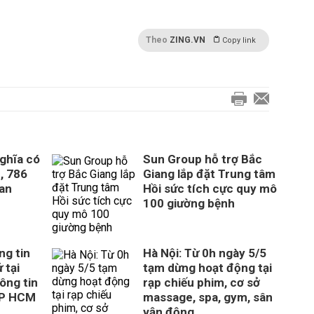
Theo
ZING.VN
Copy link
ghĩa có
Sun Group hỗ trợ Bắc
, 786
Giang lắp đặt Trung tâm
uan
Hồi sức tích cực quy mô
100 giường bệnh
ng tin
Hà Nội: Từ 0h ngày 5/5
 tại
tạm dừng hoạt động tại
ông tin
rạp chiếu phim, cơ sở
TP HCM
massage, spa, gym, sân
vận động