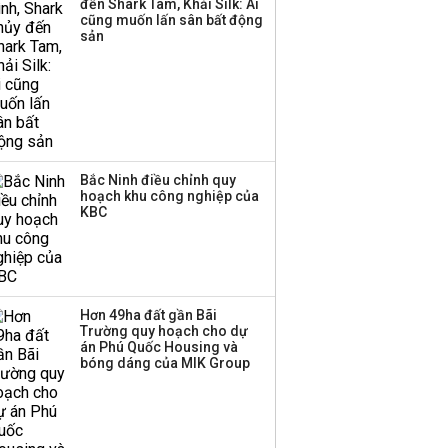
đến Shark Tam, Khải Silk: Ai
công ty khác đã giải thể
cũng muốn lấn sân bất động
sản
Bắc Ninh điều chỉnh quy
hoạch khu công nghiệp của
KBC
Hơn 49ha đất gần Bãi
Trường quy hoạch cho dự
án Phú Quốc Housing và
bóng dáng của MIK Group