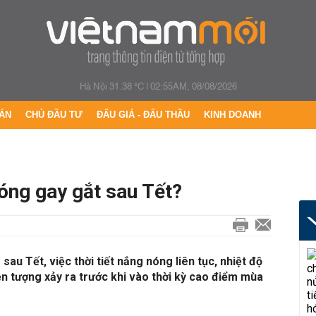
Hà Nội 31.38 °C
|
02:55AM, 08/08/2026
ÁN
CHỦ ĐẦU TƯ
ĐẤU GIÁ - ĐẤU THẦU
KINH DOANH
óng gay gắt sau Tết?
sau Tết, việc thời tiết nắng nóng liên tục, nhiệt độ
iện tượng xảy ra trước khi vào thời kỳ cao điểm mùa