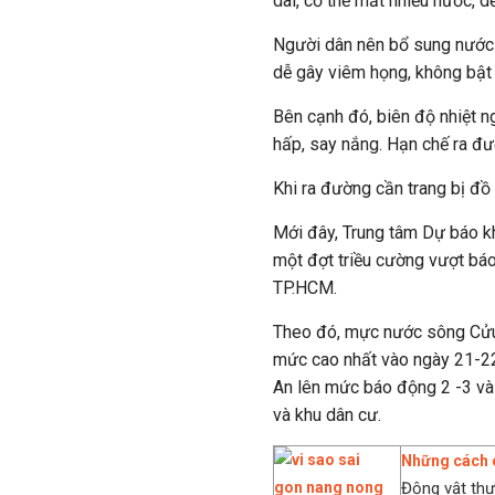
dài, cơ thể mất nhiều nước, d
Người dân nên bổ sung nước 
dễ gây viêm họng, không bật
Bên cạnh đó, biên độ nhiệt 
hấp, say nắng. Hạn chế ra đ
Khi ra đường cần trang bị đồ
Mới đây, Trung tâm Dự báo kh
một đợt triều cường vượt báo
TP.HCM.
Theo đó, mực nước sông Cửu 
mức cao nhất vào ngày 21-22
An lên mức báo động 2 -3 và 
và khu dân cư.
Những cách c
Động vật thư