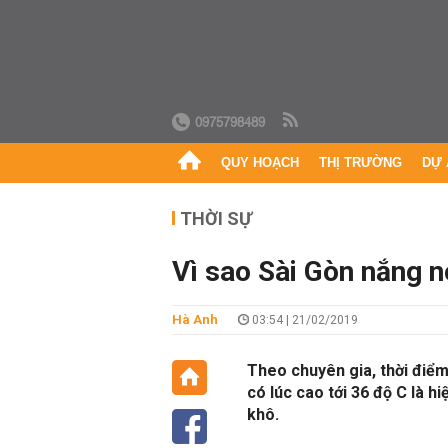
0975798489
QUY HOẠCH
THỊ TRƯỜNG
DỰ 
THỜI SỰ
Vì sao Sài Gòn nắng n
Hà Anh
03:54 | 21/02/2019
Theo chuyên gia, thời điểm 
có lúc cao tới 36 độ C là h
khô.