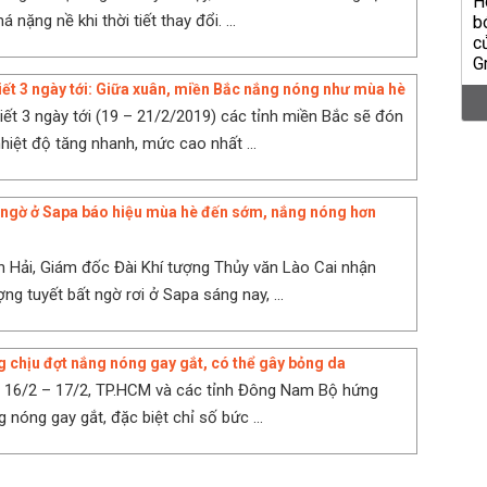
 nặng nề khi thời tiết thay đổi. ...
tiết 3 ngày tới: Giữa xuân, miền Bắc nắng nóng như mùa hè
tiết 3 ngày tới (19 – 21/2/2019) các tỉnh miền Bắc sẽ đón
nhiệt độ tăng nhanh, mức cao nhất ...
t ngờ ở Sapa báo hiệu mùa hè đến sớm, nắng nóng hơn
 Hải, Giám đốc Đài Khí tượng Thủy văn Lào Cai nhận
ợng tuyết bất ngờ rơi ở Sapa sáng nay, ...
chịu đợt nắng nóng gay gắt, có thể gây bỏng da
y 16/2 – 17/2, TP.HCM và các tỉnh Đông Nam Bộ hứng
 nóng gay gắt, đặc biệt chỉ số bức ...