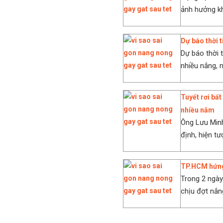
ảnh hưởng khá
Dự báo thời 
Dự báo thời 
nhiều nắng, 
Tuyết rơi bấ
nhiều năm
Ông Lưu Minh
định, hiện tư
TP.HCM hứng 
Trong 2 ngà
chịu đợt nắng