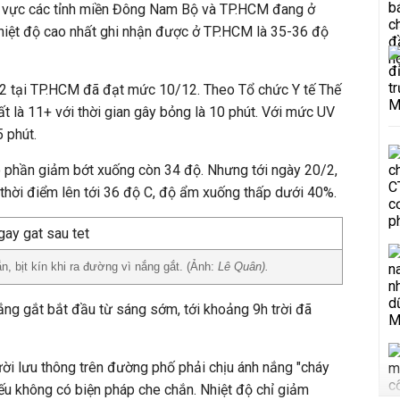
khu vực các tỉnh miền Đông Nam Bộ và TP.HCM đang ở
hiệt độ cao nhất ghi nhận được ở TP.HCM là 35-36 độ
/2 tại TP.HCM đã đạt mức 10/12. Theo Tổ chức Y tế Thế
ất là 11+ với thời gian gây bỏng là 10 phút. Với mức UV
5 phút.
ó phần giảm bớt xuống còn 34 độ. Nhưng tới ngày 20/2,
ó thời điểm lên tới 36 độ C, độ ẩm xuống thấp dưới 40%.
 bịt kín khi ra đường vì nắng gắt. (Ảnh:
Lê Quân).
nắng gắt bắt đầu từ sáng sớm, tới khoảng 9h trời đã
ời lưu thông trên đường phố phải chịu ánh nắng "cháy
 nếu không có biện pháp che chắn. Nhiệt độ chỉ giảm