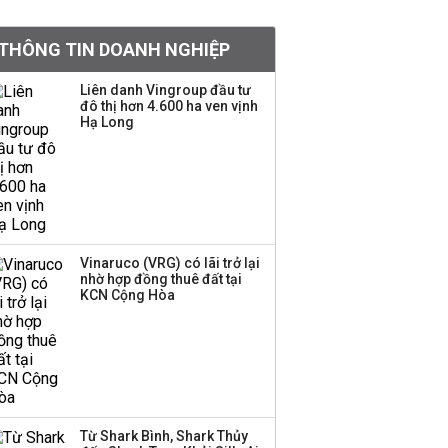
khoản
THÔNG TIN DOANH NGHIỆP
Quy hoạch 4 khu lấn
biển ở Phú Quốc
Liên danh Vingroup đầu tư
đô thị hơn 4.600 ha ven vịnh
Hạ Long
Một thương hiệu thời
trang Việt đóng cửa
sau 5 năm hoạt động,
thanh lý toàn bộ cửa
hàng
Vinaruco (VRG) có lãi trở lại
nhờ hợp đồng thuê đất tại
Dự án Sheraton Phú
KCN Cộng Hòa
Quốc bị buộc chấm dứt
hoạt động
Công ty 100 tỷ của
Huấn Hoa Hồng bỗng
Từ Shark Bình, Shark Thủy
dưng ‘biến mất’, một