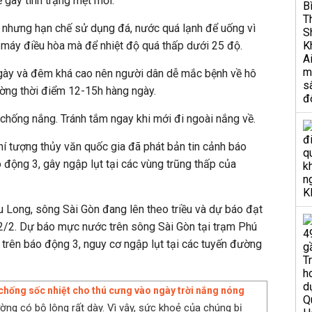
ễ gây tình trạng mệt mỏi.
nhưng hạn chế sử dụng đá, nước quá lạnh để uống vì
 máy điều hòa mà để nhiệt độ quá thấp dưới 25 độ.
ngày và đêm khá cao nên người dân dễ mắc bệnh về hô
ường thời điểm 12-15h hàng ngày.
 chống nắng. Tránh tắm ngay khi mới đi ngoài nắng về.
í tượng thủy văn quốc gia đã phát bản tin cảnh báo
 động 3, gây ngập lụt tại các vùng trũng thấp của
Long, sông Sài Gòn đang lên theo triều và dự báo đạt
/2. Dự báo mực nước trên sông Sài Gòn tại trạm Phú
trên báo động 3, nguy cơ ngập lụt tại các tuyến đường
hống sốc nhiệt cho thú cưng vào ngày trời nắng nóng
ờng có bộ lông rất dày. Vì vậy, sức khoẻ của chúng bị