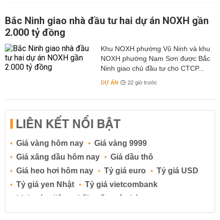
Bắc Ninh giao nhà đầu tư hai dự án NOXH gần
2.000 tỷ đồng
Khu NOXH phường Vũ Ninh và khu
NOXH phường Nam Sơn được Bắc
Ninh giao chủ đầu tư cho CTCP...
DỰ ÁN
22 giờ trước
LIÊN KẾT NỔI BẬT
Giá vàng hôm nay
Giá vàng 9999
Giá xăng dầu hôm nay
Giá dầu thô
Giá heo hơi hôm nay
Tỷ giá euro
Tỷ giá USD
Tỷ giá yen Nhật
Tỷ giá vietcombank
Lịch cúp điện
Lãi suất ngân hàng
Lãi suất tiết kiệm
Lãi suất tiền gửi