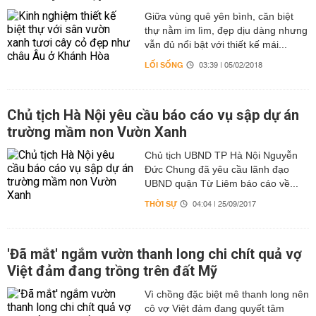
Giữa vùng quê yên bình, căn biệt
thự nằm im lìm, đẹp dịu dàng nhưng
vẫn đủ nổi bật với thiết kế mái...
LỐI SỐNG
03:39 | 05/02/2018
Chủ tịch Hà Nội yêu cầu báo cáo vụ sập dự án
trường mầm non Vườn Xanh
Chủ tịch UBND TP Hà Nội Nguyễn
Đức Chung đã yêu cầu lãnh đạo
UBND quận Từ Liêm báo cáo về...
THỜI SỰ
04:04 | 25/09/2017
'Đã mắt' ngắm vườn thanh long chi chít quả vợ
Việt đảm đang trồng trên đất Mỹ
Vì chồng đặc biệt mê thanh long nên
cô vợ Việt đảm đang quyết tâm