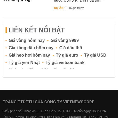
được UBND Khánh Hòa trình...
DỰ ÁN
16 giờ trước
LIÊN KẾT NỔI BẬT
Giá vàng hôm nay
Giá vàng 9999
Giá xăng dầu hôm nay
Giá dầu thô
Giá heo hơi hôm nay
Tỷ giá euro
Tỷ giá USD
Tỷ giá yen Nhật
Tỷ giá vietcombank
Lịch cúp điện
Lãi suất ngân hàng
Lãi suất tiết kiệm
Lãi suất tiền gửi
Lãi suất ngân hàng Agribank
Lãi suất ngân hàng Sacombank
Lãi suất ngân hàng BIDV
TRANG TTĐTTH CỦA CÔNG TY VIETNEWSCORP
Lãi suất ngân hàng Vietinbank
Giấy phép số 3324/GP-TTĐT do Sở VH&TT TPHCM cấp ngày 20/3/2026
Lãi suất ngân hàng Vietcombank
Lầu 5 - Compa Building - 293 Điện Biên Phủ - Phường Gia Định - TP.HCM