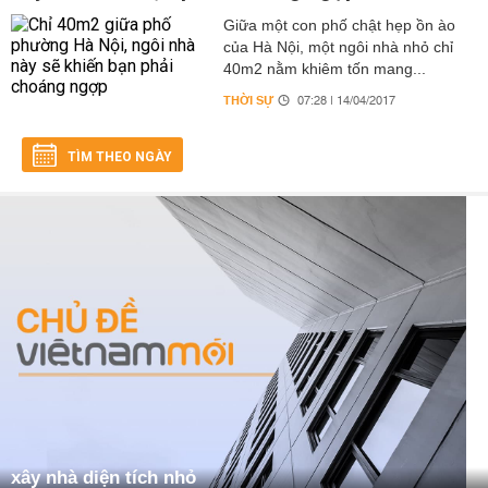
Giữa một con phố chật hẹp ồn ào
của Hà Nội, một ngôi nhà nhỏ chỉ
40m2 nằm khiêm tốn mang...
THỜI SỰ
07:28 | 14/04/2017
TÌM THEO NGÀY
xây nhà diện tích nhỏ