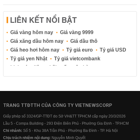
LIÊN KẾT NỔI BẬT
Giá vàng hôm nay
Giá vàng 9999
Giá xăng dầu hôm nay
Giá dầu thô
Giá heo hơi hôm nay
Tỷ giá euro
Tỷ giá USD
Tỷ giá yen Nhật
Tỷ giá vietcombank
Lịch cúp điện
Lãi suất ngân hàng
Lãi suất tiết kiệm
Lãi suất tiền gửi
Lãi suất ngân hàng Agribank
Lãi suất ngân hàng Sacombank
Lãi suất ngân hàng BIDV
TRANG TTĐTTH CỦA CÔNG TY VIETNEWSCORP
Lãi suất ngân hàng Vietinbank
Giấy phép số 3324/GP-TTĐT do Sở VH&TT TPHCM cấp ngày 20/3/2026
Lãi suất ngân hàng Vietcombank
Lầu 5 - Compa Building - 293 Điện Biên Phủ - Phường Gia Định - TP.HCM
Chi nhánh:
Số 5 - Khu 38A Trần Phú - Phường Ba Đình - TP. Hà Nội
Chịu trách nhiệm nội dung:
Nguyễn Minh Quyết