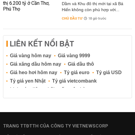
Dầm và Khu đô thị mới tại xã Bá
Hiến không còn phù hợp với...
CHỦ ĐẦU TƯ
18 giờ trước
LIÊN KẾT NỔI BẬT
Giá vàng hôm nay
Giá vàng 9999
Giá xăng dầu hôm nay
Giá dầu thô
Giá heo hơi hôm nay
Tỷ giá euro
Tỷ giá USD
Tỷ giá yen Nhật
Tỷ giá vietcombank
Lịch cúp điện
Lãi suất ngân hàng
Lãi suất tiết kiệm
Lãi suất tiền gửi
Lãi suất ngân hàng Agribank
Lãi suất ngân hàng Sacombank
Lãi suất ngân hàng BIDV
TRANG TTĐTTH CỦA CÔNG TY VIETNEWSCORP
Lãi suất ngân hàng Vietinbank