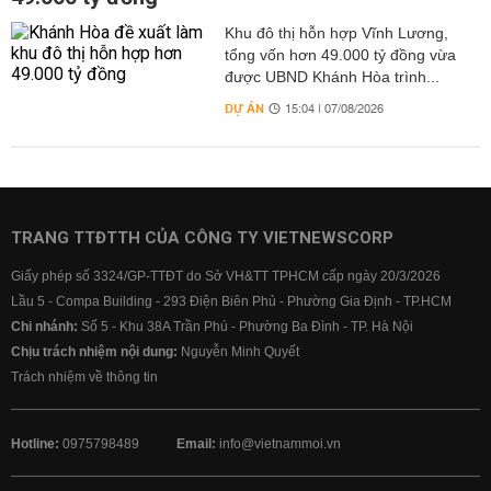
Khu đô thị hỗn hợp Vĩnh Lương,
tổng vốn hơn 49.000 tỷ đồng vừa
được UBND Khánh Hòa trình...
DỰ ÁN
15:04 | 07/08/2026
TRANG TTĐTTH CỦA CÔNG TY VIETNEWSCORP
Giấy phép số 3324/GP-TTĐT do Sở VH&TT TPHCM cấp ngày 20/3/2026
Lầu 5 - Compa Building - 293 Điện Biên Phủ - Phường Gia Định - TP.HCM
Chi nhánh:
Số 5 - Khu 38A Trần Phú - Phường Ba Đình - TP. Hà Nội
Chịu trách nhiệm nội dung:
Nguyễn Minh Quyết
Trách nhiệm về thông tin
Hotline:
0975798489
Email:
info@vietnammoi.vn