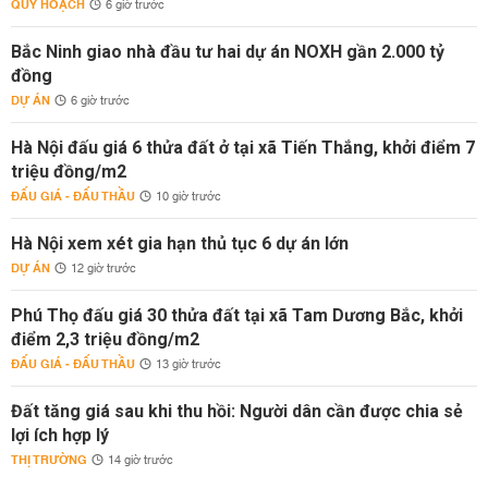
QUY HOẠCH
6 giờ trước
Bắc Ninh giao nhà đầu tư hai dự án NOXH gần 2.000 tỷ
đồng
DỰ ÁN
6 giờ trước
Hà Nội đấu giá 6 thửa đất ở tại xã Tiến Thắng, khởi điểm 7
triệu đồng/m2
ĐẤU GIÁ - ĐẤU THẦU
10 giờ trước
Hà Nội xem xét gia hạn thủ tục 6 dự án lớn
DỰ ÁN
12 giờ trước
Phú Thọ đấu giá 30 thửa đất tại xã Tam Dương Bắc, khởi
điểm 2,3 triệu đồng/m2
ĐẤU GIÁ - ĐẤU THẦU
13 giờ trước
Đất tăng giá sau khi thu hồi: Người dân cần được chia sẻ
lợi ích hợp lý
THỊ TRƯỜNG
14 giờ trước