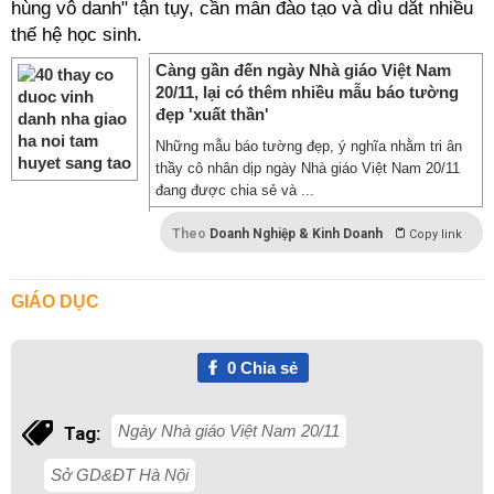
hùng vô danh" tận tụy, cần mẫn đào tạo và dìu dắt nhiều
thế hệ học sinh.
Càng gần đến ngày Nhà giáo Việt Nam
20/11, lại có thêm nhiều mẫu báo tường
đẹp 'xuất thần'
Những mẫu báo tường đẹp, ý nghĩa nhằm tri ân
thầy cô nhân dịp ngày Nhà giáo Việt Nam 20/11
đang được chia sẻ và ...
Theo
Doanh Nghiệp & Kinh Doanh
Copy link
GIÁO DỤC
0
Chia sẻ
Ngày Nhà giáo Việt Nam 20/11
Tag:
Sở GD&ĐT Hà Nội