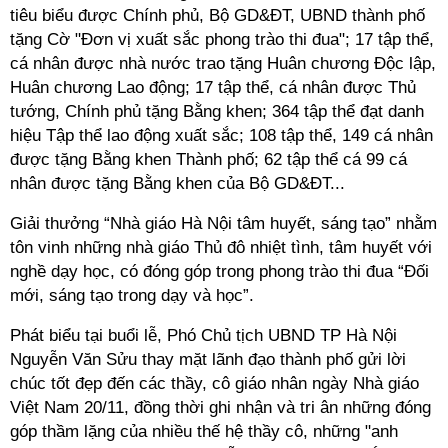
tiêu biểu được Chính phủ, Bộ GD&ĐT, UBND thành phố
tặng Cờ "Đơn vị xuất sắc phong trào thi đua"; 17 tập thể,
cá nhân được nhà nước trao tặng Huân chương Độc lập,
Huân chương Lao động; 17 tập thể, cá nhân được Thủ
tướng, Chính phủ tặng Bằng khen; 364 tập thể đạt danh
hiệu Tập thể lao động xuất sắc; 108 tập thể, 149 cá nhân
được tặng Bằng khen Thành phố; 62 tập thể cá 99 cá
nhân được tặng Bằng khen của Bộ GD&ĐT...
Giải thưởng “Nhà giáo Hà Nội tâm huyết, sáng tạo” nhằm
tôn vinh những nhà giáo Thủ đô nhiệt tình, tâm huyết với
nghề dạy học, có đóng góp trong phong trào thi đua “Đối
mới, sáng tạo trong dạy và học”.
Phát biểu tại buổi lễ, Phó Chủ tịch UBND TP Hà Nội
Nguyễn Văn Sửu thay mặt lãnh đạo thành phố gửi lời
chúc tốt đẹp đến các thầy, cô giáo nhân ngày Nhà giáo
Việt Nam 20/11, đồng thời ghi nhận và tri ân những đóng
góp thầm lặng của nhiều thế hệ thầy cô, những "anh