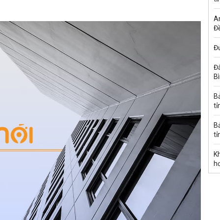
A
Đề
Đư
Đấ
B
B
tỉ
B
tỉ
K
h