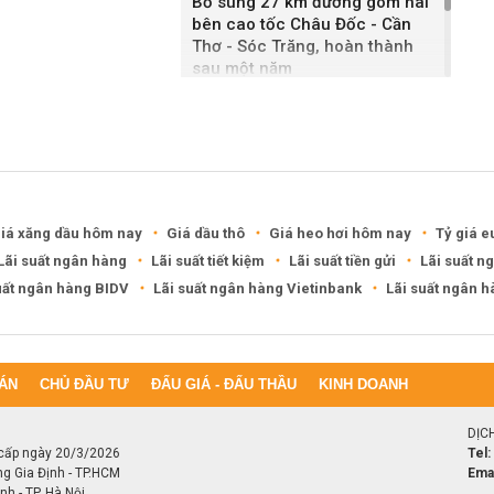
Bổ sung 27 km đường gom hai
bên cao tốc Châu Đốc - Cần
Thơ - Sóc Trăng, hoàn thành
sau một năm
Khánh Hòa đề xuất làm khu đô
thị hỗn hợp hơn 49.000 tỷ đồng
iá xăng dầu hôm nay
Giá dầu thô
Giá heo hơi hôm nay
Tỷ giá e
Lãi suất ngân hàng
Lãi suất tiết kiệm
Lãi suất tiền gửi
Lãi suất n
uất ngân hàng BIDV
Lãi suất ngân hàng Vietinbank
Lãi suất ngân 
ÁN
CHỦ ĐẦU TƯ
ĐẤU GIÁ - ĐẤU THẦU
KINH DOANH
DỊC
cấp ngày 20/3/2026
Tel:
ng Gia Định - TP.HCM
Emai
h - TP. Hà Nội