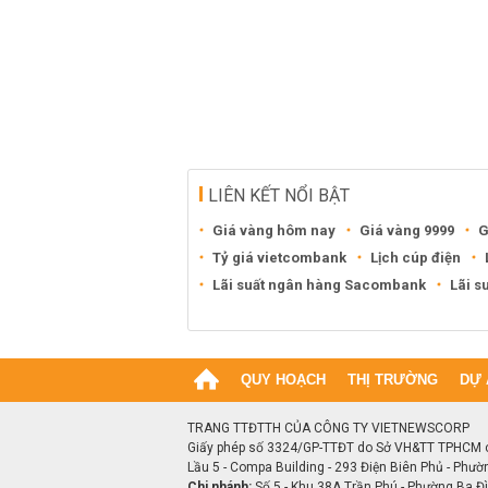
LIÊN KẾT NỔI BẬT
Giá vàng hôm nay
Giá vàng 9999
G
Tỷ giá vietcombank
Lịch cúp điện
Lãi suất ngân hàng Sacombank
Lãi s
QUY HOẠCH
THỊ TRƯỜNG
DỰ 
TRANG TTĐTTH CỦA CÔNG TY VIETNEWSCORP
Giấy phép số 3324/GP-TTĐT do Sở VH&TT TPHCM 
Lầu 5 - Compa Building - 293 Điện Biên Phủ - Phườ
Chi nhánh:
Số 5 - Khu 38A Trần Phú - Phường Ba Đìn