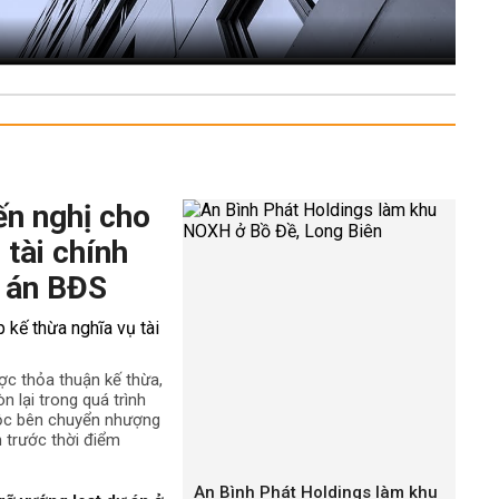
ến nghị cho
 tài chính
 án BĐS
ợc thỏa thuận kế thừa,
n lại trong quá trình
uộc bên chuyển nhượng
h trước thời điểm
An Bình Phát Holdings làm khu