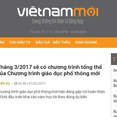
Hà Nội 25.1 °C
|
08:25PM, 07/08/2026
ÁN
CHỦ ĐẦU TƯ
ĐẤU GIÁ - ĐẤU THẦU
KINH DOANH
háng 3/2017 sẽ có chương trình tổng thể
Đư
ủa Chương trình giáo dục phổ thông mới
Đấ
HỜI SỰ
23:45 | 07/02/2017
B
hương trình giáo dục phổ thông mới hiện đang gấp rút hoàn thiện
B
ể bắt đầu triển khai vào năm học tới theo đúng dự kiến.
tỉ
B
tỉ