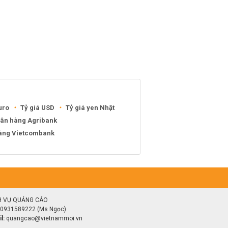
uro
Tỷ giá USD
Tỷ giá yen Nhật
gân hàng Agribank
hàng Vietcombank
H VỤ QUẢNG CÁO
0931589222 (Ms Ngọc)
l:
quangcao@vietnammoi.vn