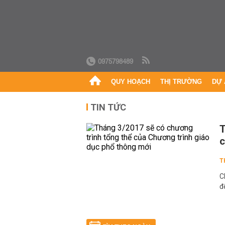
0975798489
QUY HOẠCH
THỊ TRƯỜNG
DỰ 
TIN TỨC
T
c
T
C
đ