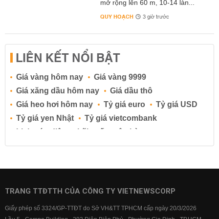
mở rộng lên 60 m, 10-14 làn...
QUY HOẠCH
3 giờ trước
LIÊN KẾT NỔI BẬT
Giá vàng hôm nay
Giá vàng 9999
Giá xăng dầu hôm nay
Giá dầu thô
Giá heo hơi hôm nay
Tỷ giá euro
Tỷ giá USD
Tỷ giá yen Nhật
Tỷ giá vietcombank
Lịch cúp điện
Lãi suất ngân hàng
Lãi suất tiết kiệm
Lãi suất tiền gửi
Lãi suất ngân hàng Agribank
Lãi suất ngân hàng Sacombank
Lãi suất ngân hàng BIDV
TRANG TTĐTTH CỦA CÔNG TY VIETNEWSCORP
Lãi suất ngân hàng Vietinbank
Giấy phép số 3324/GP-TTĐT do Sở VH&TT TPHCM cấp ngày 20/3/2026
Lãi suất ngân hàng Vietcombank