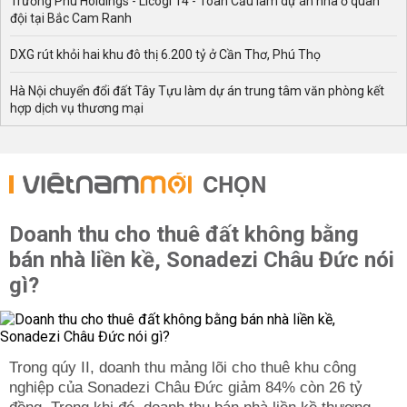
Trường Phú Holdings - Licogi 14 - Toàn Cầu làm dự án nhà ở quân
đội tại Bắc Cam Ranh
DXG rút khỏi hai khu đô thị 6.200 tỷ ở Cần Thơ, Phú Thọ
Hà Nội chuyển đổi đất Tây Tựu làm dự án trung tâm văn phòng kết
hợp dịch vụ thương mại
CHỌN
Doanh thu cho thuê đất không bằng
bán nhà liền kề, Sonadezi Châu Đức nói
gì?
Trong qúy II, doanh thu mảng lõi cho thuê khu công
nghiệp của Sonadezi Châu Đức giảm 84% còn 26 tỷ