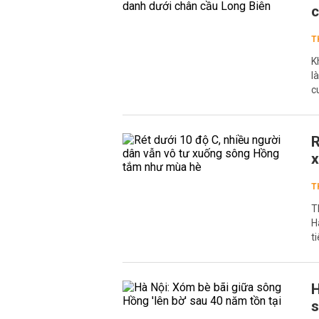
c
T
K
l
c
R
x
T
T
H
t
H
s