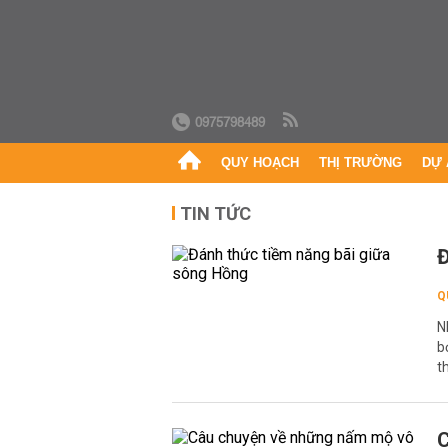
0975798489
QUY HOẠCH
THỊ TRƯỜNG
DỰ 
TIN TỨC
Đ
Q
N
b
t
C