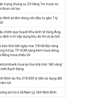
ện trạng chung cư 23 Hàng Tre trước cơ
i được cải tạo
c Ninh sẽ đón dòng vốn đầu tư gần 7 tỷ
SD
ều chỉnh quy hoạch Khu kinh tế Vũng Áng,
c định vị trí xây dựng khu đô thị và du lịch
 báo thời tiết ngày mai 7/8 Hà Nội nắng
óng trở lại, TP HCM nắng kèm mưa dông,
à Nẵng mưa chiều tối
etcombank mua lại tòa nhà trên 'đất vàng'
ại bến Bạch Đằng
nh Bình dự thu 318.000 tỷ tiền sử dụng đất
 năm tới
ờng sẽ mở ở xã Nam Lý, tỉnh Ninh Bình