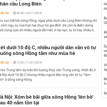
hân cầu Long Biên
Hi
hộ
HỜI SỰ
00:00 | 04/11/2018
Bắ
hu vực bãi bồi sông Hồng, ngay phía dưới cầu Long Biên không chỉ
U
à xóm ngụ cư của hơn hai chục hộ gia đình. Đó còn là điểm dừng
uối cùng của rất nhiều người đã mất, vì tai nạn, tự tử hay nhiều lí...
Đi
xá
Dự
ét dưới 10 độ C, nhiều người dân vẫn vô tư
n
uống sông Hồng tắm như mùa hè
Đ
HỜI SỰ
12:05 | 11/01/2018
Vi
t
heo Trung tâm dự báo khí tượng thủy văn Trung ương, nhiệt độ ở
à Nội dưới 10 độ C nhưng nhiều người đàn ông vẫn vô tư "tắm
Ni
iên" ở dòng sông Hồng.
5
Đư
à Nội: Xóm bè bãi giữa sông Hồng 'lên bờ'
au 40 năm tồn tại