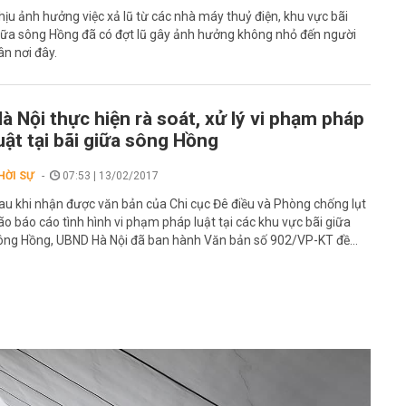
hịu ảnh hưởng việc xả lũ từ các nhà máy thuỷ điện, khu vực bãi
iữa sông Hồng đã có đợt lũ gây ảnh hưởng không nhỏ đến người
ân nơi đây.
à Nội thực hiện rà soát, xử lý vi phạm pháp
uật tại bãi giữa sông Hồng
HỜI SỰ
07:53 | 13/02/2017
au khi nhận được văn bản của Chi cục Đê điều và Phòng chống lụt
ão báo cáo tình hình vi phạm pháp luật tại các khu vực bãi giữa
ông Hồng, UBND Hà Nội đã ban hành Văn bản số 902/VP-KT đề...