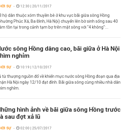
HỜI SỰ
12:30 | 20/11/2017
3 hộ dân thuộc xóm thuyền bè ở khu vực bãi giữa sông Hồng
phường Phúc Xá, Ba Đình, Hà Nội) chuyển lên bờ sinh sống sau 40
ăm tồn tại trong cảnh tạm bợ trên mặt sông với "4 không":...
ước sông Hồng dâng cao, bãi giữa ở Hà Nội
chìm nghỉm
HỜI SỰ
10:19 | 12/10/2017
ũ từ thượng nguồn đổ về khiến mực nước sông Hồng đoạn qua địa
hận Hà Nội ngày 12/10 đạt đỉnh. Bãi giữa sông cùng nhiều nhà dân
hìm nghỉm.
hững hình ảnh về bãi giữa sông Hồng trước
à sau đợt xả lũ
HỜI SỰ
02:00 | 25/07/2017