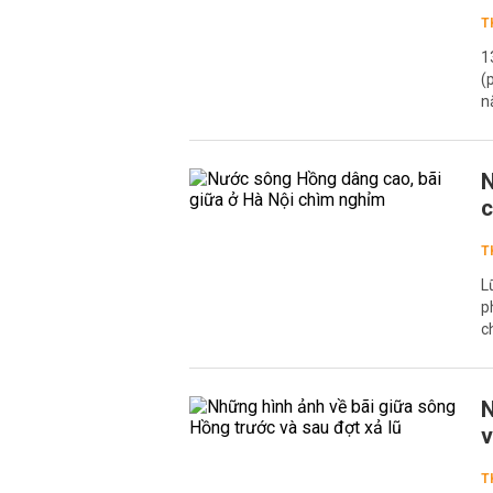
T
1
(
n
N
T
L
p
c
N
v
T