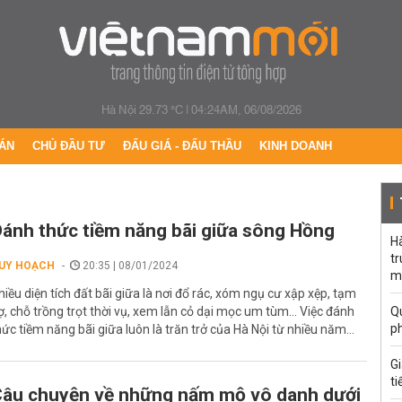
Hà Nội 29.73 °C
|
04:24AM, 06/08/2026
ÁN
CHỦ ĐẦU TƯ
ĐẤU GIÁ - ĐẤU THẦU
KINH DOANH
ánh thức tiềm năng bãi giữa sông Hồng
H
t
UY HOẠCH
20:35 | 08/01/2024
m
hiều diện tích đất bãi giữa là nơi đổ rác, xóm ngụ cư xập xệp, tạm
ợ, chỗ trồng trọt thời vụ, xem lẫn cỏ dại mọc um tùm... Việc đánh
Qu
p
hức tiềm năng bãi giữa luôn là trăn trở của Hà Nội từ nhiều năm...
G
ti
âu chuyện về những nấm mộ vô danh dưới