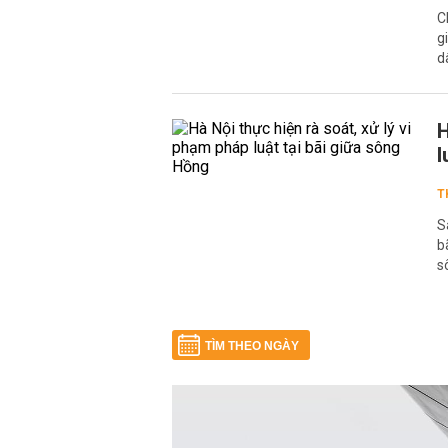
C
g
d
H
l
T
S
b
s
TÌM THEO NGÀY