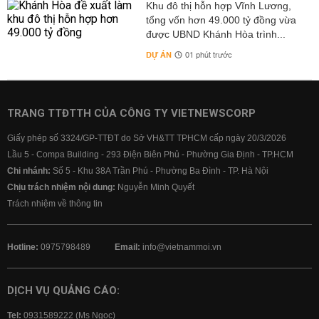
Khu đô thị hỗn hợp Vĩnh Lương,
tổng vốn hơn 49.000 tỷ đồng vừa
được UBND Khánh Hòa trình...
DỰ ÁN
01 phút trước
TRANG TTĐTTH CỦA CÔNG TY VIETNEWSCORP
Giấy phép số 3324/GP-TTĐT do Sở VH&TT TPHCM cấp ngày 20/3/2026
Lầu 5 - Compa Building - 293 Điện Biên Phủ - Phường Gia Định - TP.HCM
Chi nhánh:
Số 5 - Khu 38A Trần Phú - Phường Ba Đình - TP. Hà Nội
Chịu trách nhiệm nội dung:
Nguyễn Minh Quyết
Trách nhiệm về thông tin
Hotline:
0975798489
Email:
info@vietnammoi.vn
DỊCH VỤ QUẢNG CÁO:
Tel:
0931589222 (Ms Ngọc)