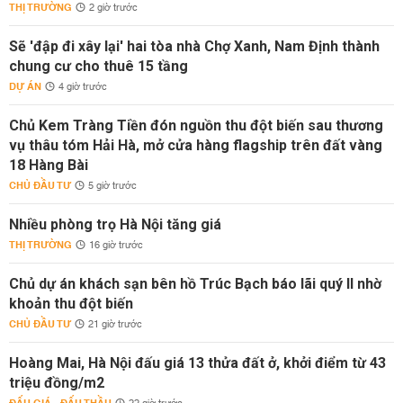
THỊ TRƯỜNG
2 giờ trước
Sẽ 'đập đi xây lại' hai tòa nhà Chợ Xanh, Nam Định thành
chung cư cho thuê 15 tầng
DỰ ÁN
4 giờ trước
Chủ Kem Tràng Tiền đón nguồn thu đột biến sau thương
vụ thâu tóm Hải Hà, mở cửa hàng flagship trên đất vàng
18 Hàng Bài
CHỦ ĐẦU TƯ
5 giờ trước
Nhiều phòng trọ Hà Nội tăng giá
THỊ TRƯỜNG
16 giờ trước
Chủ dự án khách sạn bên hồ Trúc Bạch báo lãi quý II nhờ
khoản thu đột biến
CHỦ ĐẦU TƯ
21 giờ trước
Hoàng Mai, Hà Nội đấu giá 13 thửa đất ở, khởi điểm từ 43
triệu đồng/m2