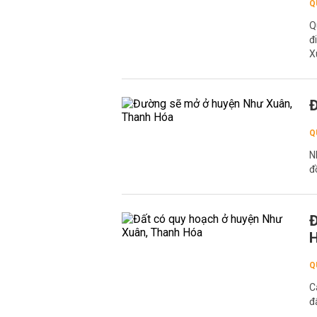
Q
Q
đ
X
Đ
Q
N
đ
Đ
Q
C
đ