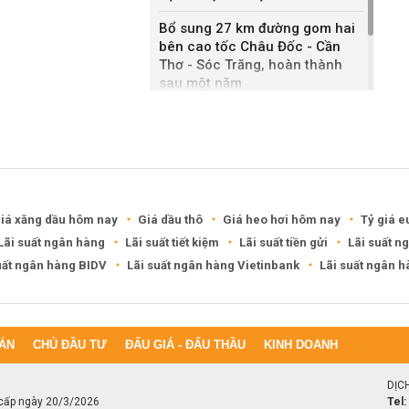
Bổ sung 27 km đường gom hai
bên cao tốc Châu Đốc - Cần
Thơ - Sóc Trăng, hoàn thành
sau một năm
Khánh Hòa đề xuất làm khu đô
thị hỗn hợp hơn 49.000 tỷ đồng
iá xăng dầu hôm nay
Giá dầu thô
Giá heo hơi hôm nay
Tỷ giá e
Lãi suất ngân hàng
Lãi suất tiết kiệm
Lãi suất tiền gửi
Lãi suất n
uất ngân hàng BIDV
Lãi suất ngân hàng Vietinbank
Lãi suất ngân 
ÁN
CHỦ ĐẦU TƯ
ĐẤU GIÁ - ĐẤU THẦU
KINH DOANH
DỊC
cấp ngày 20/3/2026
Tel: