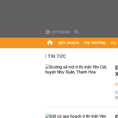
0975798489
QUY HOẠCH
THỊ TRƯỜNG
DỰ 
TIN TỨC
Đ
X
Q
C
X
Đ