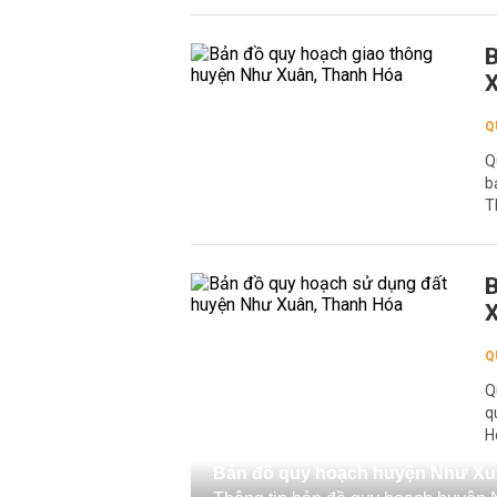
B
X
Q
Q
b
T
B
X
Q
Q
q
H
Bản đồ quy hoạch huyện Như Xu