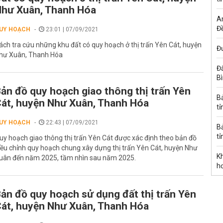
hư Xuân, Thanh Hóa
A
Đề
UY HOẠCH
23:01 | 07/09/2021
ách tra cứu những khu đất có quy hoạch ở thị trấn Yên Cát, huyện
Đư
hư Xuân, Thanh Hóa
Đấ
B
ản đồ quy hoạch giao thông thị trấn Yên
B
át, huyện Như Xuân, Thanh Hóa
tỉ
UY HOẠCH
22:43 | 07/09/2021
B
tỉ
uy hoạch giao thông thị trấn Yên Cát được xác định theo bản đồ
iều chỉnh quy hoạch chung xây dựng thị trấn Yên Cát, huyện Như
K
uân đến năm 2025, tầm nhìn sau năm 2025.
h
ản đồ quy hoạch sử dụng đất thị trấn Yên
át, huyện Như Xuân, Thanh Hóa