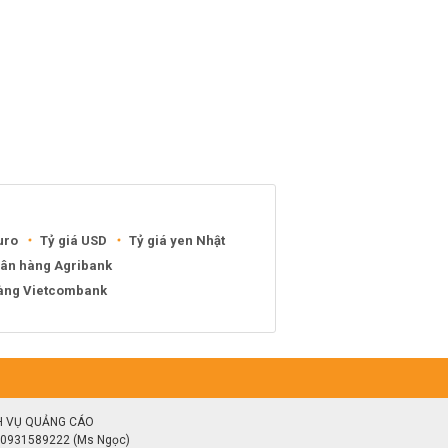
uro
Tỷ giá USD
Tỷ giá yen Nhật
gân hàng Agribank
hàng Vietcombank
H VỤ QUẢNG CÁO
0931589222 (Ms Ngọc)