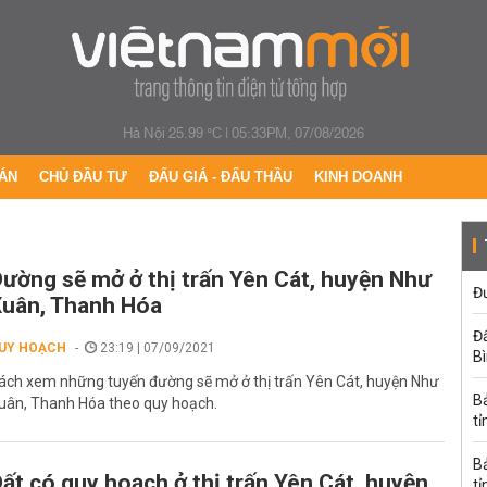
Hà Nội 25.99 °C
|
05:33PM, 07/08/2026
ÁN
CHỦ ĐẦU TƯ
ĐẤU GIÁ - ĐẤU THẦU
KINH DOANH
ường sẽ mở ở thị trấn Yên Cát, huyện Như
Đư
uân, Thanh Hóa
Đấ
UY HOẠCH
23:19 | 07/09/2021
B
ách xem những tuyến đường sẽ mở ở thị trấn Yên Cát, huyện Như
B
uân, Thanh Hóa theo quy hoạch.
tỉ
B
ất có quy hoạch ở thị trấn Yên Cát, huyện
tỉ