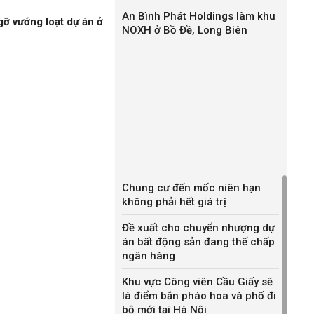
An Bình Phát Holdings làm khu
gỡ vướng loạt dự án ở
a ra những giải pháp tối ưu cho các chiến lược phát
NOXH ở Bồ Đề, Long Biên
m năng đất đai.
ổi mục đích tùy tiện trong quản lý sử dụng đất đai.
inh bạch, công bằng xã hội trong hoạt động giao đất,
hà nước và lợi ích của người sử dụng đất.
Chung cư đến mốc niên hạn
không phải hết giá trị
Đề xuất cho chuyển nhượng dự
án bất động sản đang thế chấp
ngân hàng
Khu vực Công viên Cầu Giấy sẽ
là điểm bắn pháo hoa và phố đi
bộ mới tại Hà Nội