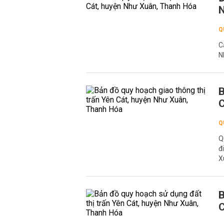
N
Q
C
N
B
C
Q
Q
đ
X
B
C