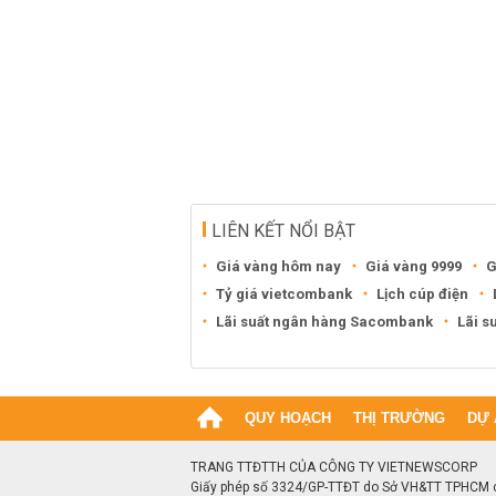
LIÊN KẾT NỔI BẬT
Giá vàng hôm nay
Giá vàng 9999
G
Tỷ giá vietcombank
Lịch cúp điện
Lãi suất ngân hàng Sacombank
Lãi s
QUY HOẠCH
THỊ TRƯỜNG
DỰ 
TRANG TTĐTTH CỦA CÔNG TY VIETNEWSCORP
Giấy phép số 3324/GP-TTĐT do Sở VH&TT TPHCM 