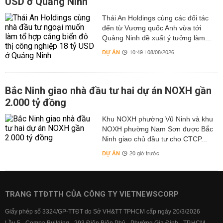
USD ở Quảng Ninh
Thái An Holdings cùng các đối tác
đến từ Vương quốc Anh vừa tới
Quảng Ninh đề xuất ý tưởng làm...
DỰ ÁN
10:49 | 08/08/2026
Bắc Ninh giao nhà đầu tư hai dự án NOXH gần
2.000 tỷ đồng
Khu NOXH phường Vũ Ninh và khu
NOXH phường Nam Sơn được Bắc
Ninh giao chủ đầu tư cho CTCP...
DỰ ÁN
20 giờ trước
TRANG TTĐTTH CỦA CÔNG TY VIETNEWSCORP
Giấy phép số 3324/GP-TTĐT do Sở VH&TT TPHCM cấp ngày 20/3/2026