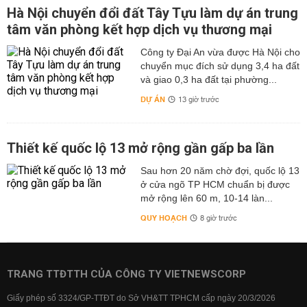
Hà Nội chuyển đổi đất Tây Tựu làm dự án trung
tâm văn phòng kết hợp dịch vụ thương mại
Công ty Đại An vừa được Hà Nội cho
chuyển mục đích sử dụng 3,4 ha đất
và giao 0,3 ha đất tại phường...
DỰ ÁN
13 giờ trước
Thiết kế quốc lộ 13 mở rộng gần gấp ba lần
Sau hơn 20 năm chờ đợi, quốc lộ 13
ở cửa ngõ TP HCM chuẩn bị được
mở rộng lên 60 m, 10-14 làn...
QUY HOẠCH
8 giờ trước
TRANG TTĐTTH CỦA CÔNG TY VIETNEWSCORP
Giấy phép số 3324/GP-TTĐT do Sở VH&TT TPHCM cấp ngày 20/3/2026