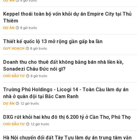
DỰ ÁN
8 giờ trước
Keppel thoái toàn bộ vốn khỏi dự án Empire City tại Thủ
Thiêm
DỰ ÁN
8 giờ trước
Thiết kế quốc lộ 13 mở rộng gần gấp ba lần
QUY HOẠCH
8 giờ trước
Doanh thu cho thuê đất không bằng bán nhà liền kề,
Sonadezi Châu Đức nói gì?
CHỦ ĐẦU TƯ
8 giờ trước
Trường Phú Holdings - Licogi 14 - Toàn Cầu làm dự án
nhà ở quân đội tại Bắc Cam Ranh
DỰ ÁN
12 giờ trước
DXG rút khỏi hai khu đô thị 6.200 tỷ ở Cần Thơ, Phú Thọ
CHỦ ĐẦU TƯ
12 giờ trước
Hà Nội chuyển đổi đất Tây Tựu làm dự án trung tâm văn