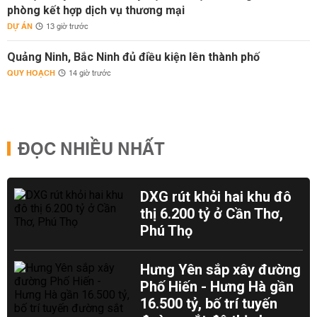
phòng kết hợp dịch vụ thương mại
DỰ ÁN
13 giờ trước
Quảng Ninh, Bắc Ninh đủ điều kiện lên thành phố
QUY HOẠCH
14 giờ trước
ĐỌC NHIỀU NHẤT
DXG rút khỏi hai khu đô
thị 6.200 tỷ ở Cần Thơ,
Phú Thọ
Hưng Yên sắp xây đường
Phố Hiến - Hưng Hà gần
16.500 tỷ, bố trí tuyến