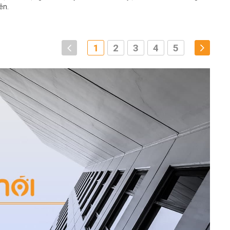
ên.
1
2
3
4
5