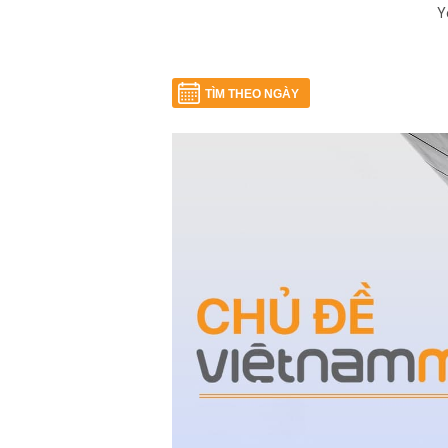
Y
TÌM THEO NGÀY