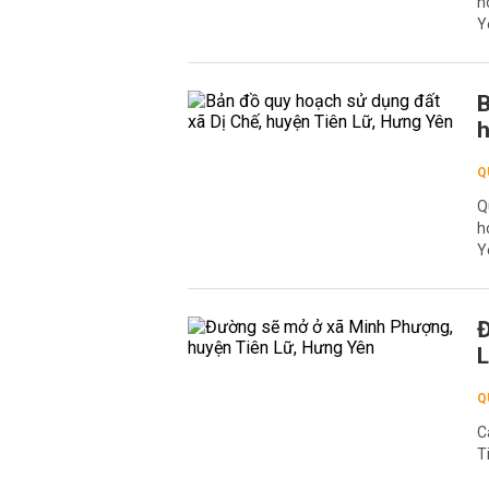
h
Y
B
h
Q
Q
h
Y
Đ
L
Q
C
T