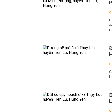
P
Q
Q
đ
H
Đ
Q
C
H
Đ
L
Q