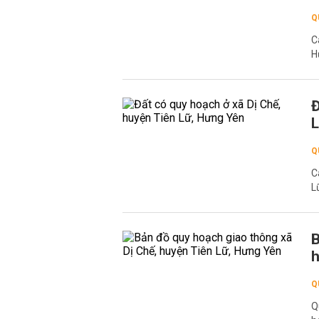
Q
C
H
Đ
L
Q
C
L
B
h
Q
Q