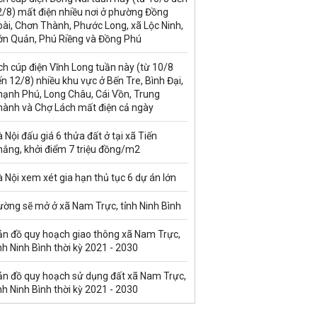
2/8) mất điện nhiều nơi ở phường Đồng
ài, Chơn Thành, Phước Long, xã Lộc Ninh,
ớn Quản, Phú Riềng và Đồng Phú
ch cúp điện Vĩnh Long tuần này (từ 10/8
n 12/8) nhiều khu vực ở Bến Tre, Bình Đại,
hạnh Phú, Long Châu, Cái Vồn, Trung
hành và Chợ Lách mất điện cả ngày
 Nội đấu giá 6 thửa đất ở tại xã Tiến
hắng, khởi điểm 7 triệu đồng/m2
 Nội xem xét gia hạn thủ tục 6 dự án lớn
ường sẽ mở ở xã Nam Trực, tỉnh Ninh Bình
ản đồ quy hoạch giao thông xã Nam Trực,
nh Ninh Bình thời kỳ 2021 - 2030
ản đồ quy hoạch sử dụng đất xã Nam Trực,
nh Ninh Bình thời kỳ 2021 - 2030