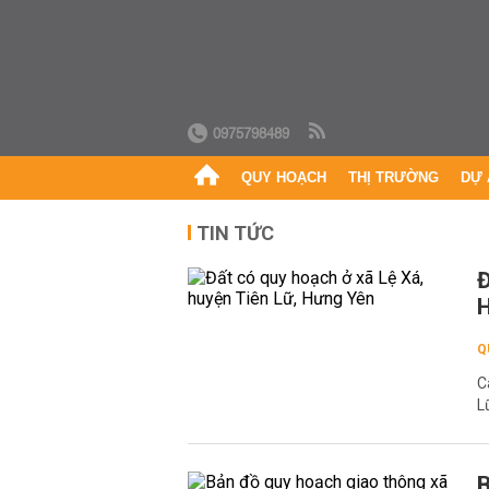
0975798489
QUY HOẠCH
THỊ TRƯỜNG
DỰ 
TIN TỨC
Đ
Q
C
L
B