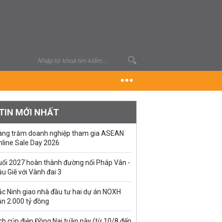
TIN MỚI NHẤT
àng trăm doanh nghiệp tham gia ASEAN
nline Sale Day 2026
uối 2027 hoàn thành đường nối Pháp Vân -
u Giẽ với Vành đai 3
ắc Ninh giao nhà đầu tư hai dự án NOXH
ần 2.000 tỷ đồng
ch cúp điện Đồng Nai tuần này (từ 10/8 đến