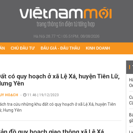
Hà Nội 28.77 °C
|
05:51PM, 08/08/2026
ÁN
CHỦ ĐẦU TƯ
ĐẤU GIÁ - ĐẤU THẦU
KINH DOANH
ất có quy hoạch ở xã Lệ Xá, huyện Tiên Lữ,
H
Hưng Yên
O
UY HOẠCH
11:46 | 19/12/2023
C
Cầ
ách tra cứu những khu đất có quy hoạch ở xã Lệ Xá, huyện Tiên
ữ, Hưng Yên
B
g
ản đồ quy hoạch giao thông xã Lệ Xá,
Lị