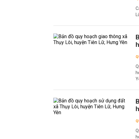
C
L
B
h
Q
Q
h
Y
B
h
Q
Q
h