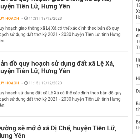
uyện Tiên Lữ, Hưng Yên
1
Xo
H
UY HOẠCH
11:31 | 19/12/2023
uy hoạch giao thông xã Lệ Xá có thể xác định theo bản đồ quy
Lị
oạch sử dụng đất thời kỳ 2021 - 2030 huyện Tiên Lữ, tỉnh Hưng
đế
ên.
T
T
Hà
ản đồ quy hoạch sử dụng đất xã Lệ Xá,
T
uyện Tiên Lữ, Hưng Yên
Hà
UY HOẠCH
11:15 | 19/12/2023
Đ
uy hoạch sử dụng đất xã Lệ Xá có thể xác định theo bản đồ quy
oạch sử dụng đất thời kỳ 2021 - 2030 huyện Tiên Lữ, tỉnh Hưng
B
ên.
tỉ
B
ường sẽ mở ở xã Dị Chế, huyện Tiên Lữ,
tỉ
Hưng Yên