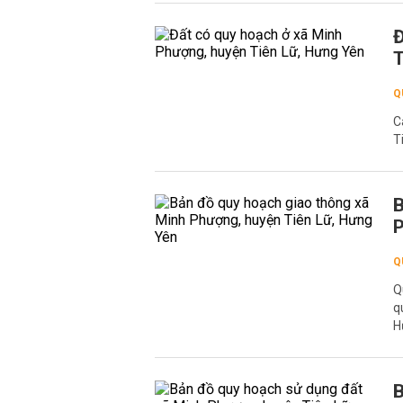
Đ
T
Q
C
T
B
P
Q
Q
q
H
B