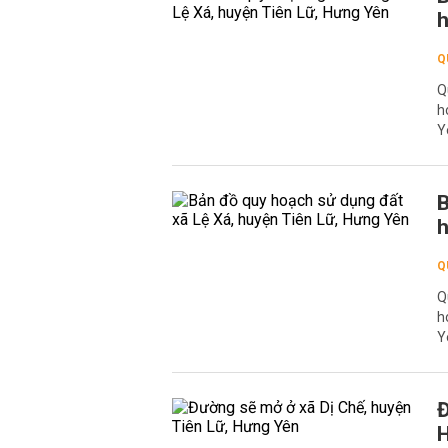
h
Q
Q
h
Y
B
h
Q
Q
h
Y
Đ