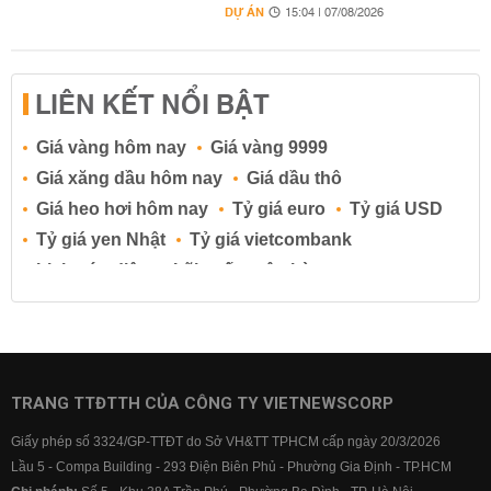
DỰ ÁN
15:04 | 07/08/2026
LIÊN KẾT NỔI BẬT
Giá vàng hôm nay
Giá vàng 9999
Giá xăng dầu hôm nay
Giá dầu thô
Giá heo hơi hôm nay
Tỷ giá euro
Tỷ giá USD
Tỷ giá yen Nhật
Tỷ giá vietcombank
Lịch cúp điện
Lãi suất ngân hàng
Lãi suất tiết kiệm
Lãi suất tiền gửi
Lãi suất ngân hàng Agribank
Lãi suất ngân hàng Sacombank
Lãi suất ngân hàng BIDV
TRANG TTĐTTH CỦA CÔNG TY VIETNEWSCORP
Lãi suất ngân hàng Vietinbank
Giấy phép số 3324/GP-TTĐT do Sở VH&TT TPHCM cấp ngày 20/3/2026
Lãi suất ngân hàng Vietcombank
Lầu 5 - Compa Building - 293 Điện Biên Phủ - Phường Gia Định - TP.HCM