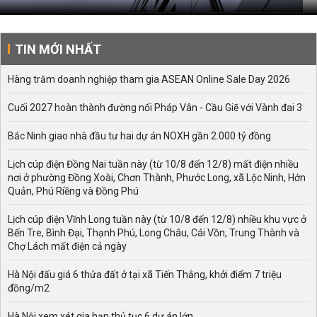
TIN MỚI NHẤT
Hàng trăm doanh nghiệp tham gia ASEAN Online Sale Day 2026
Cuối 2027 hoàn thành đường nối Pháp Vân - Cầu Giẽ với Vành đai 3
Bắc Ninh giao nhà đầu tư hai dự án NOXH gần 2.000 tỷ đồng
Lịch cúp điện Đồng Nai tuần này (từ 10/8 đến 12/8) mất điện nhiều
nơi ở phường Đồng Xoài, Chơn Thành, Phước Long, xã Lộc Ninh, Hớn
Quản, Phú Riềng và Đồng Phú
Lịch cúp điện Vĩnh Long tuần này (từ 10/8 đến 12/8) nhiều khu vực ở
Bến Tre, Bình Đại, Thạnh Phú, Long Châu, Cái Vồn, Trung Thành và
Chợ Lách mất điện cả ngày
Hà Nội đấu giá 6 thửa đất ở tại xã Tiến Thắng, khởi điểm 7 triệu
đồng/m2
Hà Nội xem xét gia hạn thủ tục 6 dự án lớn