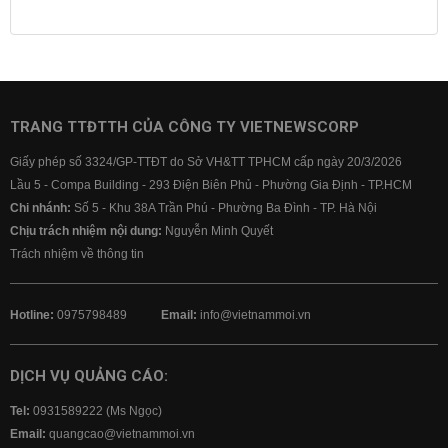
Lịch cúp điện
Lãi suất ngân hàng
Lãi suất tiết kiệm
Lãi suất tiền gửi
Lãi suất ngân hàng Agribank
Lãi suất ngân hàng Sacombank
Lãi suất ngân hàng BIDV
TRANG TTĐTTH CỦA CÔNG TY VIETNEWSCORP
Lãi suất ngân hàng Vietinbank
Giấy phép số 3324/GP-TTĐT do Sở VH&TT TPHCM cấp ngày 20/3/2026
Lãi suất ngân hàng Vietcombank
Lầu 5 - Compa Building - 293 Điện Biên Phủ - Phường Gia Định - TP.HCM
Chi nhánh:
Số 5 - Khu 38A Trần Phú - Phường Ba Đình - TP. Hà Nội
Chịu trách nhiệm nội dung:
Nguyễn Minh Quyết
Trách nhiệm về thông tin
Hotline:
0975798489
Email:
info@vietnammoi.vn
DỊCH VỤ QUẢNG CÁO:
Tel:
0931589222 (Ms Ngọc)
Email:
quangcao@vietnammoi.vn