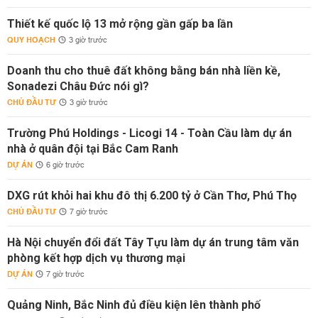
Thiết kế quốc lộ 13 mở rộng gần gấp ba lần
QUY HOẠCH
3 giờ trước
Doanh thu cho thuê đất không bằng bán nhà liền kề,
Sonadezi Châu Đức nói gì?
CHỦ ĐẦU TƯ
3 giờ trước
Trường Phú Holdings - Licogi 14 - Toàn Cầu làm dự án
nhà ở quân đội tại Bắc Cam Ranh
DỰ ÁN
6 giờ trước
DXG rút khỏi hai khu đô thị 6.200 tỷ ở Cần Thơ, Phú Thọ
CHỦ ĐẦU TƯ
7 giờ trước
Hà Nội chuyển đổi đất Tây Tựu làm dự án trung tâm văn
phòng kết hợp dịch vụ thương mại
DỰ ÁN
7 giờ trước
Quảng Ninh, Bắc Ninh đủ điều kiện lên thành phố