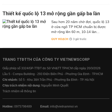
Thiết kế quốc lộ 13 mở rộng gần gấp ba lần
Sau hơn 20 năm chờ đợi, quốc lộ 13
ở cửa ngõ TP HCM chuẩn bị được
mở rộng lên 60 m, 10-14 làn...
QUY HOẠCH
3 giờ trước
TRANG TTĐTTH CỦA CÔNG TY VIETNEWSCORP
Giấy phép số 3324/GP-TTĐT do Sở VH&TT TPHCM cấp ngày 20/3/2026
Lầu 5 - Compa Building - 293 Điện Biên Phủ - Phường Gia Định - TP.HCM
Chi nhánh:
Số 5 - Khu 38A Trần Phú - Phường Ba Đình - TP. Hà Nội
Chịu trách nhiệm nội dung:
Nguyễn Minh Quyết
Trách nhiệm về thông tin
Hotline:
0975798489
Email:
info@vietnammoi.vn