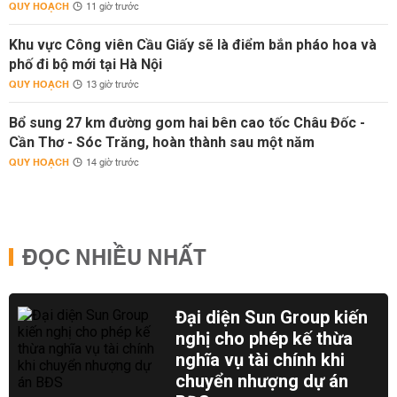
QUY HOẠCH
11 giờ trước
Khu vực Công viên Cầu Giấy sẽ là điểm bắn pháo hoa và
phố đi bộ mới tại Hà Nội
QUY HOẠCH
13 giờ trước
Bổ sung 27 km đường gom hai bên cao tốc Châu Đốc -
Cần Thơ - Sóc Trăng, hoàn thành sau một năm
QUY HOẠCH
14 giờ trước
ĐỌC NHIỀU NHẤT
Đại diện Sun Group kiến
nghị cho phép kế thừa
nghĩa vụ tài chính khi
chuyển nhượng dự án