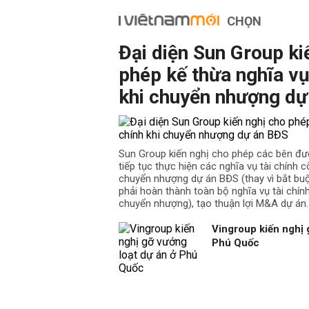
- Tổng số tuyến đường được quy h
CHỌN
- Thông tin tuyến đường quy hoạch b
đầu - điểm cuối, điểm giao cắt,...
Đại diện Sun Group ki
- Bản đồ quy hoạch giao thông Quậ
phép kế thừa nghĩa vụ
- Hình ảnh mô tả các tuyến đường 
khi chuyển nhượng dự
Sun Group kiến nghị cho phép các bên đư
tiếp tục thực hiện các nghĩa vụ tài chính cò
chuyển nhượng dự án BĐS (thay vì bắt b
phải hoàn thành toàn bộ nghĩa vụ tài chín
chuyển nhượng), tạo thuận lợi M&A dự án.
Vingroup kiến nghị 
Phú Quốc