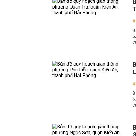
B
T
Q
B
b
2
B
L
Q
B
b
2
B
S