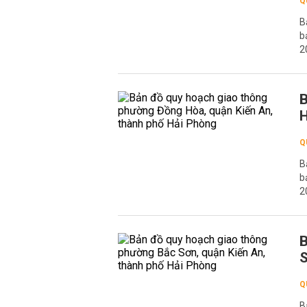
Q
B
b
2
B
H
Q
B
b
2
B
S
Q
B