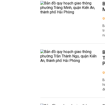
B
M
Q
B
t
n
B
T
Q
B
h
đ