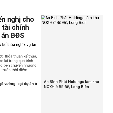
oạch ở các phường.
ao gồm quy mô, vị trí, tổng chiều dài, chiều rộng, điểm
ến nghị cho
n Kiến An.
 tài chính
giao thông được quy hoạch.
 án BĐS
ợc thỏa thuận kế thừa,
n lại trong quá trình
uộc bên chuyển nhượng
h trước thời điểm
An Bình Phát Holdings làm khu
gỡ vướng loạt dự án ở
NOXH ở Bồ Đề, Long Biên