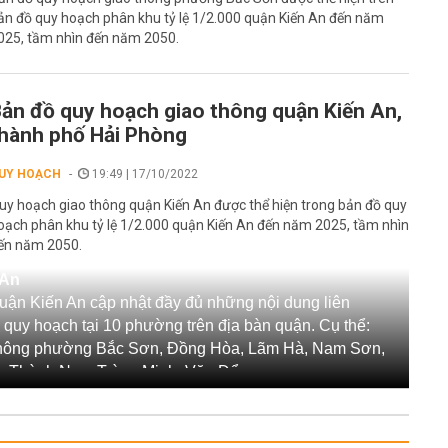
ản đồ quy hoạch phân khu tỷ lệ 1/2.000 quận Kiến An đến năm
025, tầm nhìn đến năm 2050.
ản đồ quy hoạch giao thông quận Kiến An,
hành phố Hải Phòng
UY HOẠCH
19:49 | 17/10/2022
uy hoạch giao thông quận Kiến An được thể hiện trong bản đồ quy
oạch phân khu tỷ lệ 1/2.000 quận Kiến An đến năm 2025, tầm nhìn
ến năm 2050.
 An
uận Kiến An cập nhật đầy đủ những nội dung liên
quy hoạch tại 10 phường trên địa bàn quận. Cụ thể:
thông phường Bắc Sơn, Đồng Hòa, Lãm Hà, Nam Sơn,
n Thành Ngọ, Tràng Minh, Văn Đẩu.
 Quận Kiến An cũng sẽ cung cấp những thông tin đáng
ược quy hoạch trên địa bàn Quận Kiến An.