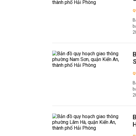
Q
B
b
2
B
S
Q
B
b
2
B
H