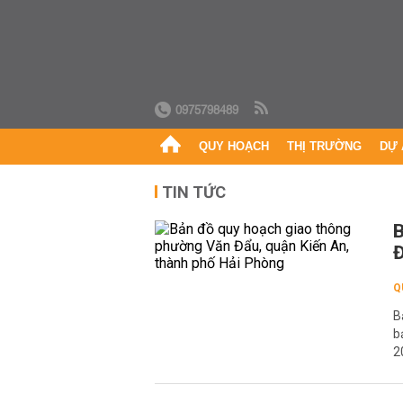
0975798489
QUY HOẠCH
THỊ TRƯỜNG
DỰ 
TIN TỨC
B
Đ
Q
B
b
2