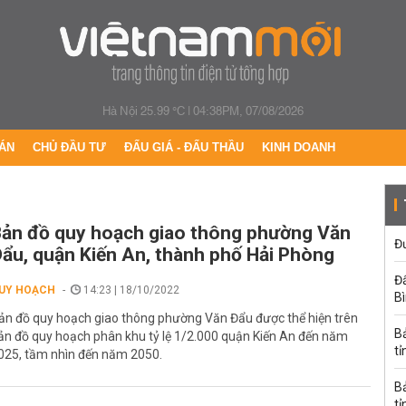
Hà Nội 25.99 °C
|
04:38PM, 07/08/2026
ÁN
CHỦ ĐẦU TƯ
ĐẤU GIÁ - ĐẤU THẦU
KINH DOANH
ản đồ quy hoạch giao thông phường Văn
Đư
ẩu, quận Kiến An, thành phố Hải Phòng
Đấ
UY HOẠCH
14:23 | 18/10/2022
B
ản đồ quy hoạch giao thông phường Văn Đẩu được thể hiện trên
B
ản đồ quy hoạch phân khu tỷ lệ 1/2.000 quận Kiến An đến năm
tỉ
025, tầm nhìn đến năm 2050.
B
tỉ