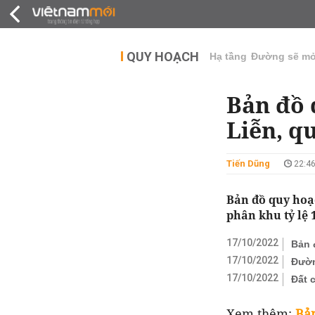
QUY HOẠCH
THỊ TRƯỜNG
DỰ Á
QUY HOẠCH
Hạ tầng
Đường sẽ m
Bản đồ 
Liễn, q
Tiến Dũng
22:46
Bản đồ quy hoạ
phân khu tỷ lệ
17/10/2022
Bản 
17/10/2022
Đườn
17/10/2022
Đất 
Xem thêm:
Bả