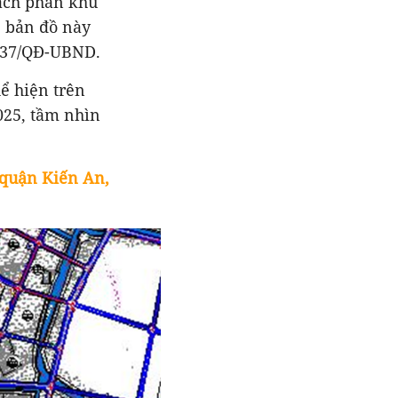
ạch phân khu
, bản đồ này
1337/QĐ-UBND.
ể hiện trên
025, tầm nhìn
 quận Kiến An,