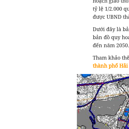
hoạch giao th
tỷ lệ 1/2.000
được UBND thà
Dưới đây là b
bản đồ
quy ho
đến năm 2050
Tham khảo th
thành phố Hải