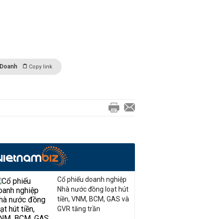
 Doanh
Copy link
Cổ phiếu doanh nghiệp
Nhà nước đồng loạt hút
tiền, VNM, BCM, GAS và
GVR tăng trần