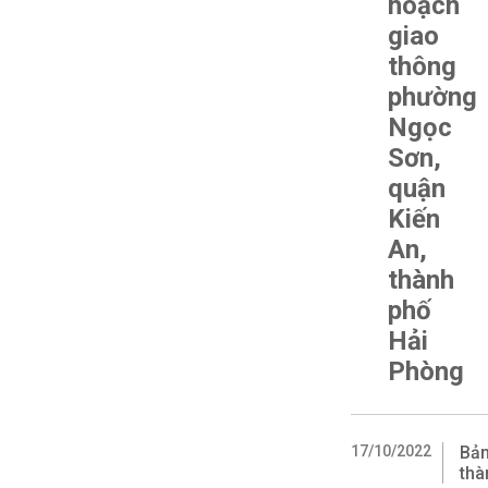
hoạch
giao
thông
phường
Ngọc
Sơn,
quận
Kiến
An,
thành
phố
Hải
Phòng
17/10/2022
Bản
thà