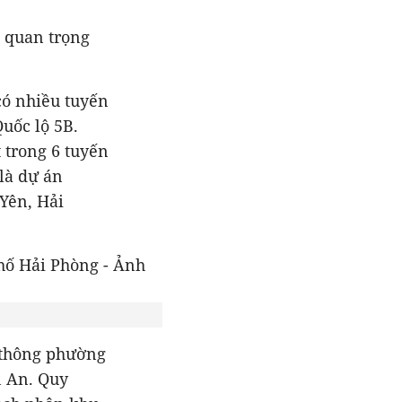
 quan trọng
có nhiều tuyến
uốc lộ 5B.
 trong 6 tuyến
là dự án
 Yên, Hải
 thông phường
n An. Quy