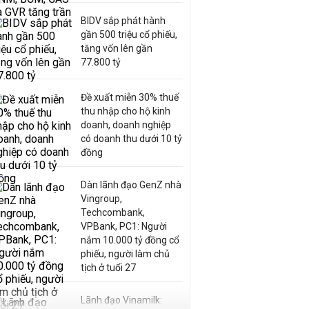
BIDV sắp phát hành
gần 500 triệu cổ phiếu,
tăng vốn lên gần
77.800 tỷ
Đề xuất miễn 30% thuế
thu nhập cho hộ kinh
doanh, doanh nghiệp
có doanh thu dưới 10 tỷ
đồng
Dàn lãnh đạo GenZ nhà
Vingroup,
Techcombank,
VPBank, PC1: Người
nắm 10.000 tỷ đồng cổ
phiếu, người làm chủ
tịch ở tuổi 27
Lãnh đạo Vinamilk: