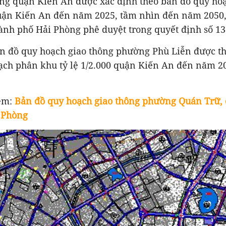
ông quận Kiến An được xác định theo bản đồ
quy ho
 quận Kiến An đến năm 2025, tầm nhìn đến năm 2050
nh phố Hải Phòng phê duyệt trong quyết định số 
ản đồ quy hoạch giao thông phường Phù Liễn được th
ạch phân khu tỷ lệ 1/2.000 quận Kiến An đến năm 2
.
êm:
Bản đồ quy hoạch giao thông phường Quán Trữ,
 Phòng