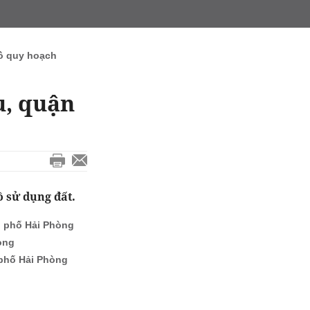
ồ quy hoạch
u, quận
 sử dụng đất.
h phố Hải Phòng
òng
 phố Hải Phòng