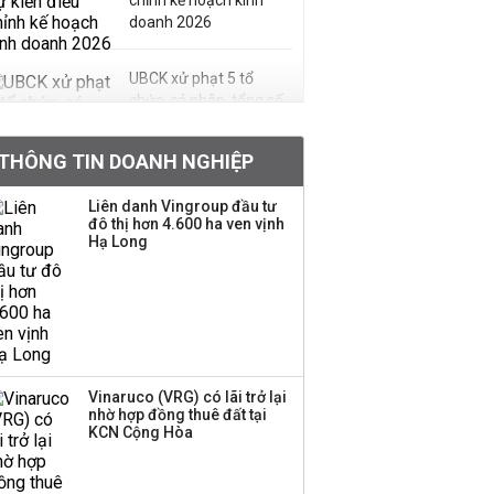
chỉnh kế hoạch kinh
doanh 2026
UBCK xử phạt 5 tổ
chức, cá nhân, tổng số
tiền hơn 570 triệu đồng
THÔNG TIN DOANH NGHIỆP
Kinh Bắc dự kiến cho
Liên danh Vingroup đầu tư
thuê tối thiểu 100 ha
đô thị hơn 4.600 ha ven vịnh
Hạ Long
đất công nghiệp trong
nửa cuối năm
Trung Quốc tung đòn
đáp trả, siết xuất khẩu
drone và trừng phạt
doanh nghiệp Mỹ
Vinaruco (VRG) có lãi trở lại
nhờ hợp đồng thuê đất tại
KCN Cộng Hòa
Keppel ký thỏa thuận
bán toàn bộ vốn tại
Empire City, dự kiến thu