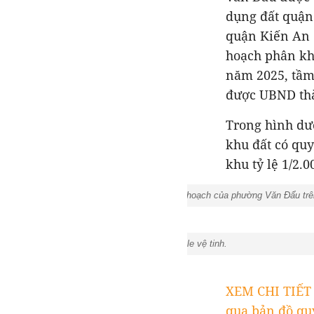
dụng đất quận
quận Kiến An 
hoạch phân kh
năm 2025, tầm
được UBND thà
Trong hình dư
khu đất có qu
khu tỷ lệ 1/2
Một số khu đất có quy hoạch của phường Văn Đẩu trên
Ảnh thực địa trên Google vệ tinh.
XEM CHI TIẾ
qua bản đồ quy