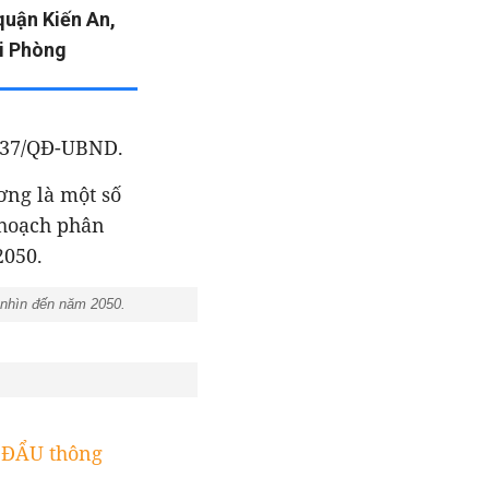
quận Kiến An,
i Phòng
1337/QĐ-UBND.
ơng là một số
 hoạch phân
2050.
m nhìn đến năm 2050.
ĐẨU thông