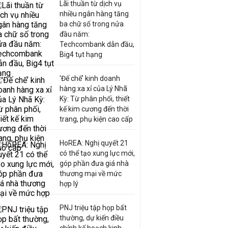
Lãi thuần từ dịch vụ
nhiều ngân hàng tăng
ba chữ số trong nửa
đầu năm:
Techcombank dẫn đầu,
Big4 tụt hạng
'Đế chế’ kinh doanh
hàng xa xỉ của Lý Nhã
Kỳ: Từ phân phối, thiết
kế kim cương đến thời
trang, phụ kiện cao cấp
HoREA: Nghị quyết 21
có thể tạo xung lực mới,
góp phần đưa giá nhà
thương mại về mức
hợp lý
PNJ triệu tập họp bất
thường, dự kiến điều