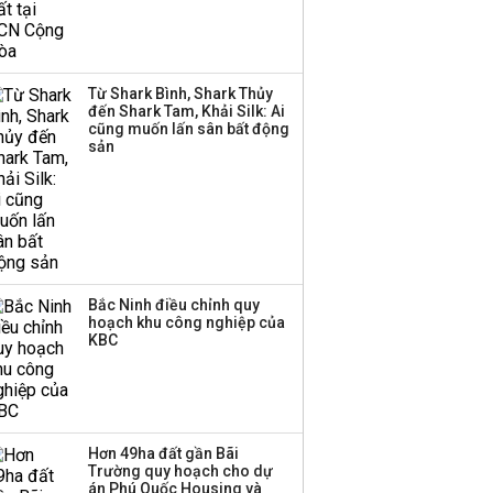
về 270 triệu USD
Sacombank phát hành
Từ Shark Bình, Shark Thủy
ba đợt trái phiếu thu về
đến Shark Tam, Khải Silk: Ai
hơn 3.600 tỷ, lãi suất
cũng muốn lấn sân bất động
trả lên tới 10%/năm
sản
Bắc Ninh điều chỉnh quy
hoạch khu công nghiệp của
KBC
Hơn 49ha đất gần Bãi
Trường quy hoạch cho dự
án Phú Quốc Housing và