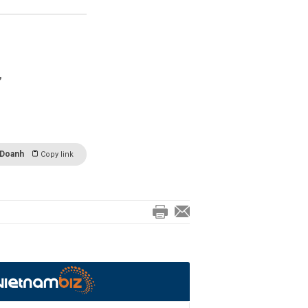
,
 Doanh
Copy link