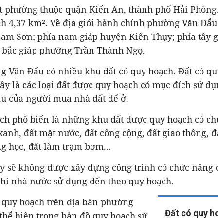
t phường thuộc quận Kiến An, thành phố Hải Phòng
ch 4,37 km². Về địa giới hành chính phường Văn Đẩu
am Sơn; phía nam giáp huyện Kiến Thụy; phía tây 
a bắc giáp phường Trần Thành Ngọ.
g Văn Đẩu có nhiều khu đất có quy hoạch. Đất có q
ây là các loại đất được quy hoạch có mục đích sử d
ầu của người mua nhà đất để ở.
ạch phổ biến là những khu đất được quy hoạch có ch
xanh, đất mặt nước, đất công cộng, đất giao thông, 
ng học, đất làm trạm bơm...
ày sẽ không được xây dựng công trình có chức năng ở
khi nhà nước sử dụng đến theo quy hoạch.
ó quy hoạch trên địa bàn phường
Đất có quy h
thể hiện trong bản đồ quy hoạch sử