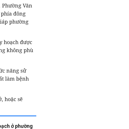
. Phường Văn
 phía đông
giáp phường
uy hoạch được
ụng không phù
ức năng sử
đất làm bệnh
, hoặc sẽ
oạch ở phường