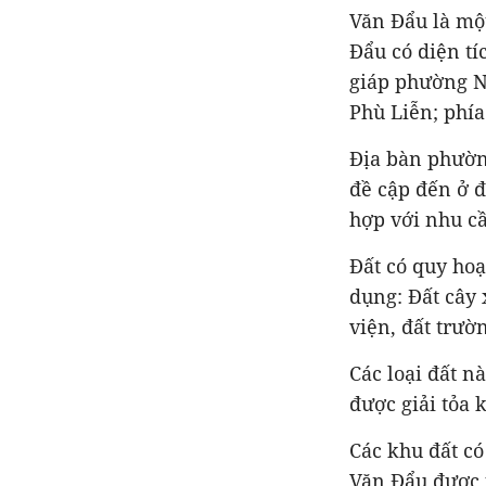
Văn Đẩu là mộ
Đẩu có diện tí
giáp phường N
Phù Liễn; phí
Địa bàn phườn
đề cập đến ở đ
hợp với nhu c
Đất có quy ho
dụng: Đất cây 
viện, đất trườ
Các loại đất n
được giải tỏa 
Các khu đất c
Văn Đẩu được 