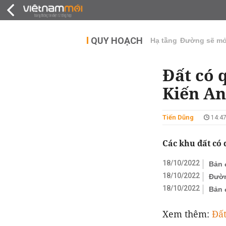
QUY HOẠCH
THỊ TRƯỜNG
DỰ Á
QUY HOẠCH
Hạ tầng
Đường sẽ m
Đất có 
Kiến An
Tiến Dũng
14:47
Các khu đất có
18/10/2022
Bản 
18/10/2022
Đườn
18/10/2022
Bản 
Xem thêm:
Đất