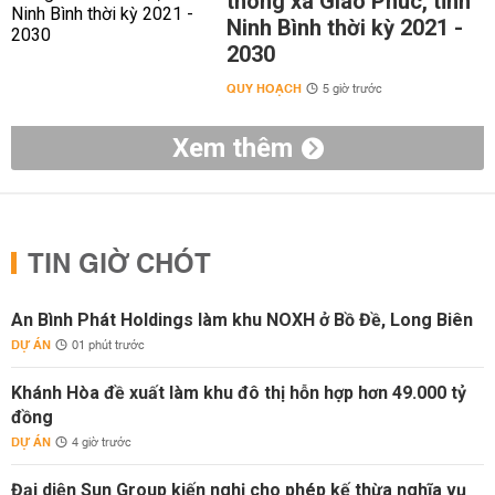
thông xã Giao Phúc, tỉnh
Ninh Bình thời kỳ 2021 -
2030
QUY HOẠCH
5 giờ trước
Xem thêm
TIN GIỜ CHÓT
An Bình Phát Holdings làm khu NOXH ở Bồ Đề, Long Biên
DỰ ÁN
01 phút trước
Khánh Hòa đề xuất làm khu đô thị hỗn hợp hơn 49.000 tỷ
đồng
DỰ ÁN
4 giờ trước
Đại diện Sun Group kiến nghị cho phép kế thừa nghĩa vụ