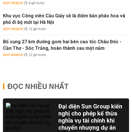
QUY HOẠCH
9 giờ trước
Khu vực Công viên Cầu Giấy sẽ là điểm bắn pháo hoa và
phố đi bộ mới tại Hà Nội
QUY HOẠCH
12 giờ trước
Bổ sung 27 km đường gom hai bên cao tốc Châu Đốc -
Cần Thơ - Sóc Trăng, hoàn thành sau một năm
QUY HOẠCH
12 giờ trước
ĐỌC NHIỀU NHẤT
Đại diện Sun Group kiến
nghị cho phép kế thừa
nghĩa vụ tài chính khi
chuyển nhượng dự án