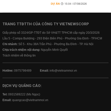
DỰ ÁN
15:04 | 07/08/2026
TRANG TTĐTTH CỦA CÔNG TY VIETNEWSCORP
Giấy phép số 3324/GP-TTĐT do Sở VH&TT TPHCM cấp ngày 20/3/2026
Lầu 5 - Compa Building - 293 Điện Biên Phủ - Phường Gia Định - TP.HCM
Chi nhánh:
Số 5 - Khu 38A Trần Phú - Phường Ba Đình - TP. Hà Nội
Chịu trách nhiệm nội dung:
Nguyễn Minh Quyết
Trách nhiệm về thông tin
Hotline:
0975798489
Email:
info@vietnammoi.vn
DỊCH VỤ QUẢNG CÁO:
Tel:
0931589222 (Ms Ngọc)
Email:
quangcao@vietnammoi.vn