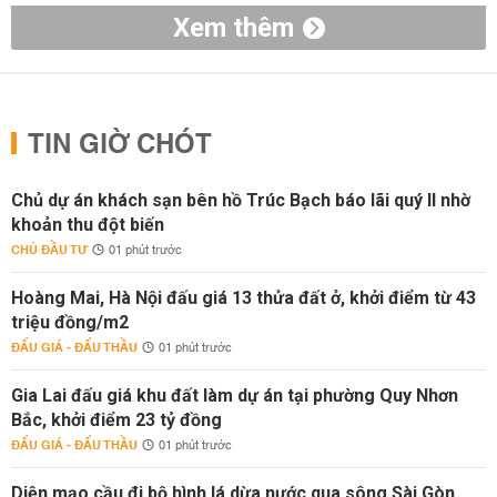
Xem thêm
TIN GIỜ CHÓT
Chủ dự án khách sạn bên hồ Trúc Bạch báo lãi quý II nhờ
khoản thu đột biến
CHỦ ĐẦU TƯ
01 phút trước
Hoàng Mai, Hà Nội đấu giá 13 thửa đất ở, khởi điểm từ 43
triệu đồng/m2
ĐẤU GIÁ - ĐẤU THẦU
01 phút trước
Gia Lai đấu giá khu đất làm dự án tại phường Quy Nhơn
Bắc, khởi điểm 23 tỷ đồng
ĐẤU GIÁ - ĐẤU THẦU
01 phút trước
Diện mạo cầu đi bộ hình lá dừa nước qua sông Sài Gòn