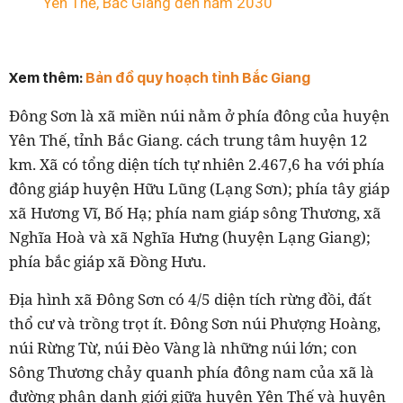
Yên Thế, Bắc Giang đến năm 2030
Xem thêm:
Bản đồ quy hoạch tỉnh Bắc Giang
Đông Sơn là xã miền núi nằm ở phía đông của huyện
Yên Thế, tỉnh Bắc Giang. cách trung tâm huyện 12
km. Xã có tổng diện tích tự nhiên 2.467,6 ha với phía
đông giáp huyện Hữu Lũng (Lạng Sơn); phía tây giáp
xã Hư­ơng Vĩ, Bố Hạ; phía nam giáp sông Thương, xã
Nghĩa Hoà và xã Nghĩa Hưng (huyện Lạng Giang);
phía bắc giáp xã Đồng Hư­u.
Địa hình xã Đông Sơn có 4/5 diện tích rừng đồi, đất
thổ cư­ và trồng trọt ít. Đông Sơn núi Phư­ợng Hoàng,
núi Rừng Từ, núi Đèo Vàng là những núi lớn; con
Sông Thương chảy quanh phía đông nam của xã là
đư­ờng phân danh giới giữa huyện Yên Thế và huyện