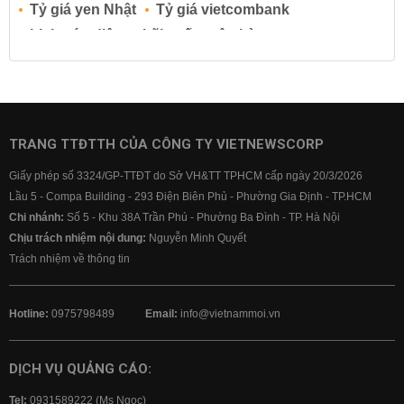
Tỷ giá yen Nhật
Tỷ giá vietcombank
Lịch cúp điện
Lãi suất ngân hàng
Lãi suất tiết kiệm
Lãi suất tiền gửi
Lãi suất ngân hàng Agribank
Lãi suất ngân hàng Sacombank
Lãi suất ngân hàng BIDV
TRANG TTĐTTH CỦA CÔNG TY VIETNEWSCORP
Lãi suất ngân hàng Vietinbank
Giấy phép số 3324/GP-TTĐT do Sở VH&TT TPHCM cấp ngày 20/3/2026
Lãi suất ngân hàng Vietcombank
Lầu 5 - Compa Building - 293 Điện Biên Phủ - Phường Gia Định - TP.HCM
Chi nhánh:
Số 5 - Khu 38A Trần Phú - Phường Ba Đình - TP. Hà Nội
Chịu trách nhiệm nội dung:
Nguyễn Minh Quyết
Trách nhiệm về thông tin
Hotline:
0975798489
Email:
info@vietnammoi.vn
DỊCH VỤ QUẢNG CÁO:
Tel:
0931589222 (Ms Ngọc)