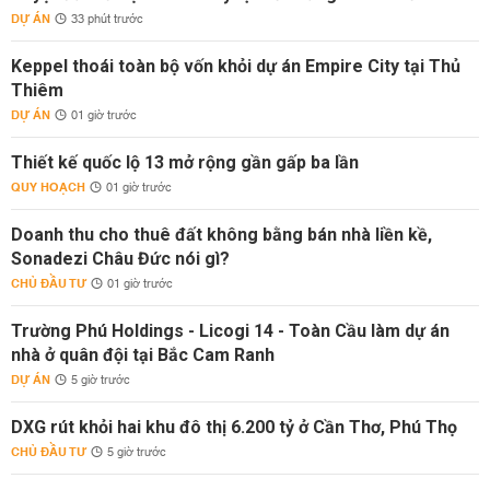
DỰ ÁN
33 phút trước
Keppel thoái toàn bộ vốn khỏi dự án Empire City tại Thủ
Thiêm
DỰ ÁN
01 giờ trước
Thiết kế quốc lộ 13 mở rộng gần gấp ba lần
QUY HOẠCH
01 giờ trước
Doanh thu cho thuê đất không bằng bán nhà liền kề,
Sonadezi Châu Đức nói gì?
CHỦ ĐẦU TƯ
01 giờ trước
Trường Phú Holdings - Licogi 14 - Toàn Cầu làm dự án
nhà ở quân đội tại Bắc Cam Ranh
DỰ ÁN
5 giờ trước
DXG rút khỏi hai khu đô thị 6.200 tỷ ở Cần Thơ, Phú Thọ
CHỦ ĐẦU TƯ
5 giờ trước