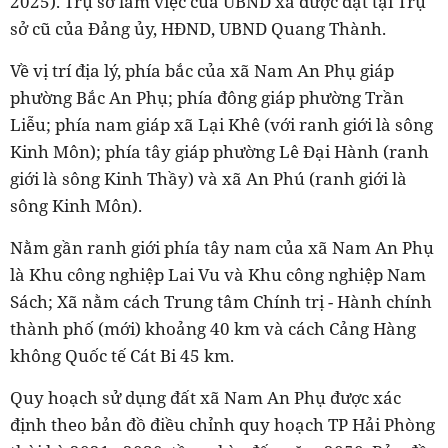
2025). Trụ sở làm việc của UBND xã được đặt tại Trụ
sở cũ của Đảng ủy, HĐND, UBND Quang Thành
.
Về vị trí địa lý, phía bắc của xã Nam
An Phụ giáp
phường Bắc An Phụ; phía đông giáp phường Trần
Liễu; phía nam giáp xã Lại Khê (với ranh giới là sông
Kinh Môn); phía tây giáp phường Lê Đại Hành (ranh
giới là sông Kinh Thầy) và xã An Phú (ranh giới là
sông Kinh Môn).
Nằm gần ranh giới phía tây nam của xã Nam An Phụ
là Khu công nghiệp Lai Vu và Khu công nghiệp Nam
Sách; Xã nằm
cách Trung tâm Chính trị - Hành chính
thành phố (mới) khoảng
4
0 km và cách Cảng Hàng
không Quốc tế Cát Bi
45
km.
Quy hoạch sử dụng đất xã Nam An Phụ được xác
định theo bản đồ điều chỉnh quy hoạch TP Hải Phòng