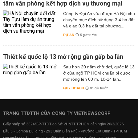
tâm văn phòng kết hợp dịch vụ thương mại
Công ty Đại An vừa được Hà Nội cho
chuyển mục đích sử dụng 3,4 ha đất
và giao 0,3 ha đất tại phường...
DỰ ÁN
5 giờ trước
Thiết kế quốc lộ 13 mở rộng gần gấp ba lần
Sau hơn 20 năm chờ đợi, quốc lộ 13
ở cửa ngõ TP HCM chuẩn bị được
mở rộng lên 60 m, 10-14 làn...
QUY HOẠCH
01 giờ trước
TRANG TTĐTTH CỦA CÔNG TY VIETNEWSCORP
Giấy phép số 3324/GP-TTĐT do Sở VH&TT TPHCM cấp ngày 20/3/2026
Lầu 5 - Compa Building - 293 Điện Biên Phủ - Phường Gia Định - TP.HCM