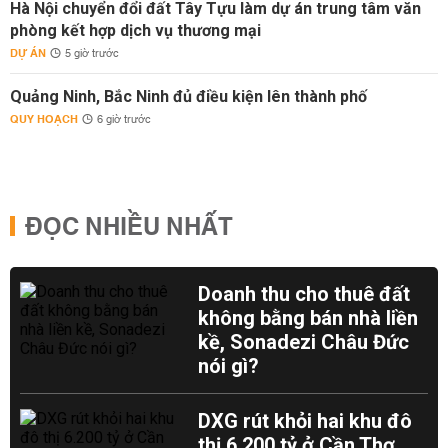
Hà Nội chuyển đổi đất Tây Tựu làm dự án trung tâm văn
phòng kết hợp dịch vụ thương mại
DỰ ÁN
5 giờ trước
Quảng Ninh, Bắc Ninh đủ điều kiện lên thành phố
QUY HOẠCH
6 giờ trước
ĐỌC NHIỀU NHẤT
Doanh thu cho thuê đất
không bằng bán nhà liền
kề, Sonadezi Châu Đức
nói gì?
DXG rút khỏi hai khu đô
thị 6.200 tỷ ở Cần Thơ,