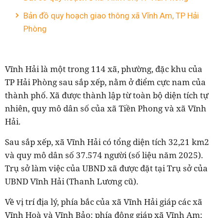
Bản đồ quy hoạch giao thông xã Vĩnh Am, TP Hải
Phòng
Vĩnh
Hải
là một trong 114 xã, phường, đặc khu của
TP Hải Phòng sau sắp xếp, nằm
ở điểm cực
nam của
thành phố. Xã được thành lập từ toàn bộ diện tích tự
nhiên, quy mô dân số của xã Tiền Phong và xã Vĩnh
Hải
.
Sau sắp xếp, xã Vĩnh
Hải
có tổng diện tích
32,
2
1
km2
và quy mô dân số
37.574
người (số liệu năm 2025).
Trụ sở làm việc của UBND xã được đặt tại
Trụ sở của
UBND Vĩnh Hải (Thanh Lương cũ).
Về vị trí địa lý, phía bắc của xã Vĩnh
Hải giáp các xã
Vĩnh Hoà và Vĩnh Bảo; phía đông giáp xã Vĩnh Am;