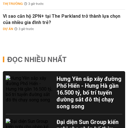
THỊ TRƯỜNG
3 giờ trước
Vì sao căn hộ 2PN+ tại The Parkland trở thành lựa chọn
của nhiều gia đình trẻ?
DỰ ÁN
3 giờ trước
ĐỌC NHIỀU NHẤT
Hưng Yên sắp xây đường
Phố Hiến - Hưng Hà gần
16.500 tỷ, bố trí tuyến
đường sắt đô thị chạy
song song
Đại diện Sun Group kiến