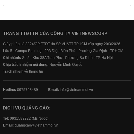
Lãi suất tiết kiệm
Lãi suất tiền gửi
Lãi suất ngân hàng Agribank
Lãi suất ngân hàng Sacombank
Lãi suất ngân hàng BIDV
TRANG TTĐTTH CỦA CÔNG TY VIETNEWSCORP
Lãi suất ngân hàng Vietinbank
Giấy phép số 3324/GP-TTĐT do Sở VH&TT TPHCM cấp ngày 20/3/2026
Lãi suất ngân hàng Vietcombank
Lầu 5 - Compa Building - 293 Điện Biên Phủ - Phường Gia Định - TP.HCM
Chi nhánh:
Số 5 - Khu 38A Trần Phú - Phường Ba Đình - TP. Hà Nội
Chịu trách nhiệm nội dung:
Nguyễn Minh Quyết
Trách nhiệm về thông tin
Hotline:
0975798489
Email:
info@vietnammoi.vn
DỊCH VỤ QUẢNG CÁO:
Tel:
0931589222 (Ms Ngọc)
Email:
quangcao@vietnammoi.vn