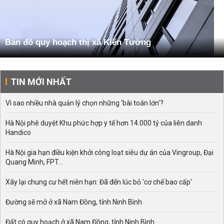
Bản đồ quy hoạch thị xã Kiến Tường
TIN MỚI NHẤT
Vì sao nhiều nhà quản lý chọn những 'bài toán lớn'?
Hà Nội phê duyệt Khu phức hợp y tế hơn 14.000 tỷ của liên danh
Handico
Hà Nội gia hạn điều kiện khởi công loạt siêu dự án của Vingroup, Đại
Quang Minh, FPT...
Xây lại chung cư hết niên hạn: Đã đến lúc bỏ 'cơ chế bao cấp'
Đường sẽ mở ở xã Nam Đồng, tỉnh Ninh Bình
Đất có quy hoạch ở xã Nam Đồng, tỉnh Ninh Bình