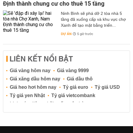
Định thành chung cư cho thuê 15 tầng
Ninh Bình sẽ phá dỡ 2 tòa nhà 5
tầng đã xuống cấp và khu vực chợ
Xanh để tạo mặt bằng triển...
DỰ ÁN
5 giờ trước
LIÊN KẾT NỔI BẬT
Giá vàng hôm nay
Giá vàng 9999
Giá xăng dầu hôm nay
Giá dầu thô
Giá heo hơi hôm nay
Tỷ giá euro
Tỷ giá USD
Tỷ giá yen Nhật
Tỷ giá vietcombank
Lịch cúp điện
Lãi suất ngân hàng
Lãi suất tiết kiệm
Lãi suất tiền gửi
Lãi suất ngân hàng Agribank
Lãi suất ngân hàng Sacombank