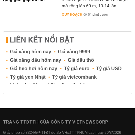
mở rộng lên 60 m, 10-14 làn...
QUY HOẠCH
01 phút trước
LIÊN KẾT NỔI BẬT
Giá vàng hôm nay
Giá vàng 9999
Giá xăng dầu hôm nay
Giá dầu thô
Giá heo hơi hôm nay
Tỷ giá euro
Tỷ giá USD
Tỷ giá yen Nhật
Tỷ giá vietcombank
Lịch cúp điện
Lãi suất ngân hàng
Lãi suất tiết kiệm
Lãi suất tiền gửi
Lãi suất ngân hàng Agribank
Lãi suất ngân hàng Sacombank
Lãi suất ngân hàng BIDV
TRANG TTĐTTH CỦA CÔNG TY VIETNEWSCORP
Lãi suất ngân hàng Vietinbank
Giấy phép số 3324/GP-TTĐT do Sở VH&TT TPHCM cấp ngày 20/3/2026