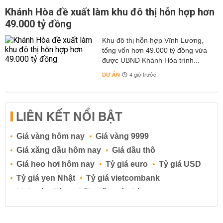
Khánh Hòa đề xuất làm khu đô thị hỗn hợp hơn
49.000 tỷ đồng
Khu đô thị hỗn hợp Vĩnh Lương,
tổng vốn hơn 49.000 tỷ đồng vừa
được UBND Khánh Hòa trình...
DỰ ÁN
4 giờ trước
LIÊN KẾT NỔI BẬT
Giá vàng hôm nay
Giá vàng 9999
Giá xăng dầu hôm nay
Giá dầu thô
Giá heo hơi hôm nay
Tỷ giá euro
Tỷ giá USD
Tỷ giá yen Nhật
Tỷ giá vietcombank
Lịch cúp điện
Lãi suất ngân hàng
Lãi suất tiết kiệm
Lãi suất tiền gửi
Lãi suất ngân hàng Agribank