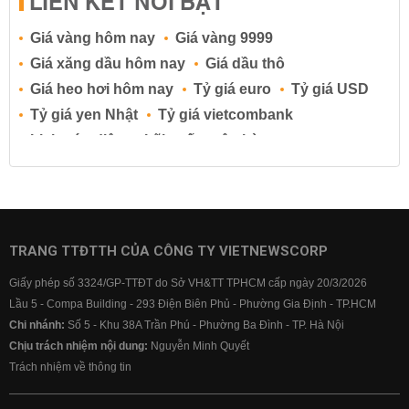
LIÊN KẾT NỔI BẬT
Giá vàng hôm nay
Giá vàng 9999
Giá xăng dầu hôm nay
Giá dầu thô
Giá heo hơi hôm nay
Tỷ giá euro
Tỷ giá USD
Tỷ giá yen Nhật
Tỷ giá vietcombank
Lịch cúp điện
Lãi suất ngân hàng
Lãi suất tiết kiệm
Lãi suất tiền gửi
Lãi suất ngân hàng Agribank
Lãi suất ngân hàng Sacombank
Lãi suất ngân hàng BIDV
TRANG TTĐTTH CỦA CÔNG TY VIETNEWSCORP
Lãi suất ngân hàng Vietinbank
Giấy phép số 3324/GP-TTĐT do Sở VH&TT TPHCM cấp ngày 20/3/2026
Lãi suất ngân hàng Vietcombank
Lầu 5 - Compa Building - 293 Điện Biên Phủ - Phường Gia Định - TP.HCM
Chi nhánh:
Số 5 - Khu 38A Trần Phú - Phường Ba Đình - TP. Hà Nội
Chịu trách nhiệm nội dung:
Nguyễn Minh Quyết
Trách nhiệm về thông tin