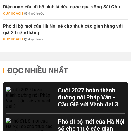
Diện mạo cầu đi bộ hình lá dừa nước qua sông Sài Gòn
QUY HOẠCH
4 giờ trước
Phố đi bộ mới của Hà Nội sẽ cho thuê các gian hàng với
giá 2 triệu/tháng
QUY HOẠCH
4 giờ trước
ĐỌC NHIỀU NHẤT
Cuối 2027 hoàn thành
đường nối Pháp Vân -
Cầu Giẽ với Vành đai 3
Phố đi bộ mới của Hà Nội
sẽ cho thuê các gian