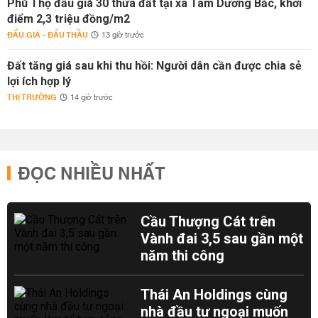
Phú Thọ đấu giá 30 thửa đất tại xã Tam Dương Bắc, khởi
điểm 2,3 triệu đồng/m2
ĐẤU GIÁ - ĐẤU THẦU
13 giờ trước
Đất tăng giá sau khi thu hồi: Người dân cần được chia sẻ
lợi ích hợp lý
THỊ TRƯỜNG
14 giờ trước
ĐỌC NHIỀU NHẤT
Cầu Thượng Cát trên
Vành đai 3,5 sau gần một
năm thi công
Thái An Holdings cùng
nhà đầu tư ngoại muốn