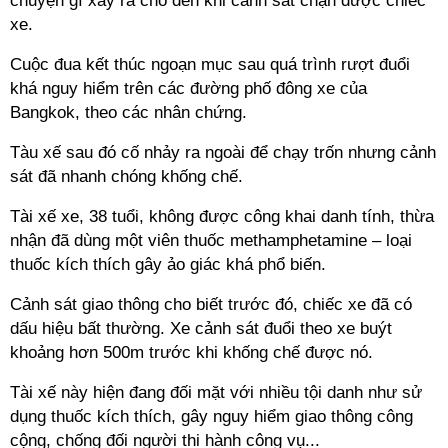
chuyện gì xảy ra cho đến khi cảnh sát chặn được chiếc
xe.
Cuộc đua kết thúc ngoạn mục sau quá trình rượt đuổi
khá nguy hiểm trên các đường phố đông xe của
Bangkok, theo các nhân chứng.
Tàu xế sau đó cố nhảy ra ngoài để chạy trốn nhưng cảnh
sát đã nhanh chóng khống chế.
Tài xế xe, 38 tuổi, không được công khai danh tính, thừa
nhận đã dùng một viên thuốc methamphetamine – loại
thuốc kích thích gây ảo giác khá phổ biến.
Cảnh sát giao thông cho biết trước đó, chiếc xe đã có
dấu hiệu bất thường. Xe cảnh sát đuổi theo xe buýt
khoảng hơn 500m trước khi khống chế được nó.
Tài xế này hiện đang đối mặt với nhiều tội danh như sử
dụng thuốc kích thích, gây nguy hiểm giao thông công
cộng, chống đối người thi hành công vụ...