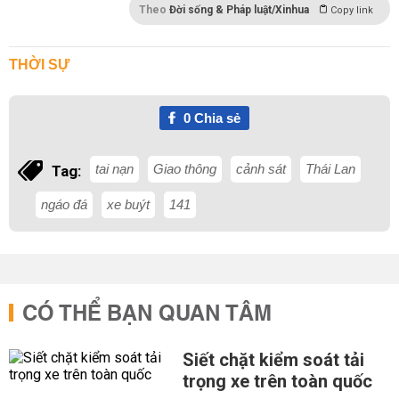
Theo
Đời sống & Pháp luật/Xinhua
Copy link
THỜI SỰ
0
Chia sẻ
tai nạn
Giao thông
cảnh sát
Thái Lan
Tag:
ngáo đá
xe buýt
141
CÓ THỂ BẠN QUAN TÂM
Siết chặt kiểm soát tải
trọng xe trên toàn quốc