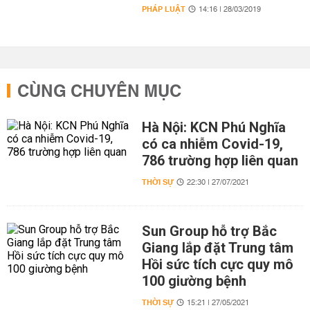
PHÁP LUẬT
14:16 | 28/03/2019
CÙNG CHUYÊN MỤC
Hà Nội: KCN Phú Nghĩa
có ca nhiễm Covid-19,
786 trường hợp liên quan
THỜI SỰ
22:30 | 27/07/2021
Sun Group hỗ trợ Bắc
Giang lắp đặt Trung tâm
Hồi sức tích cực quy mô
100 giường bệnh
THỜI SỰ
15:21 | 27/05/2021