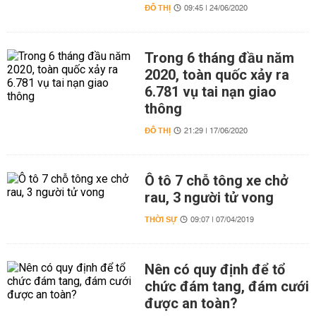
ĐÔ THỊ
09:45 | 24/06/2020
Trong 6 tháng đầu năm
2020, toàn quốc xảy ra
6.781 vụ tai nạn giao
thông
ĐÔ THỊ
21:29 | 17/06/2020
Ô tô 7 chỗ tông xe chở
rau, 3 người tử vong
THỜI SỰ
09:07 | 07/04/2019
Nên có quy định để tổ
chức đám tang, đám cưới
được an toàn?