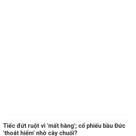
Tiếc đứt ruột vì 'mất hàng'; cổ phiếu bầu Đức
'thoát hiểm' nhờ cây chuối?