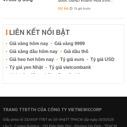
được UBND Khánh Hòa trình...
DỰ ÁN
15 giờ trước
LIÊN KẾT NỔI BẬT
Giá vàng hôm nay
Giá vàng 9999
Giá xăng dầu hôm nay
Giá dầu thô
Giá heo hơi hôm nay
Tỷ giá euro
Tỷ giá USD
Tỷ giá yen Nhật
Tỷ giá vietcombank
Lịch cúp điện
Lãi suất ngân hàng
Lãi suất tiết kiệm
Lãi suất tiền gửi
Lãi suất ngân hàng Agribank
Lãi suất ngân hàng Sacombank
Lãi suất ngân hàng BIDV
TRANG TTĐTTH CỦA CÔNG TY VIETNEWSCORP
Lãi suất ngân hàng Vietinbank
Giấy phép số 3324/GP-TTĐT do Sở VH&TT TPHCM cấp ngày 20/3/2026
Lãi suất ngân hàng Vietcombank
Lầu 5 - Compa Building - 293 Điện Biên Phủ - Phường Gia Định - TP.HCM