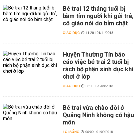
Bé trai 12 tháng tuổi bị
bầm tím người khi gửi trẻ,
cô giáo nói do bỉm chật
GIÁO DỤC
11:29 | 01/11/2018
Huyện Thường Tín báo
cáo việc bé trai 2 tuổi bị
rách bộ phận sinh dục khi
chơi ở lớp
GIÁO DỤC
03:11 | 20/09/2018
Bé trai vừa chào đời ở
Quảng Ninh không có hậu
môn
LỐI SỐNG
06:00 | 01/09/2018