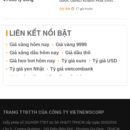
được UBND Khánh Hòa trình...
DỰ ÁN
17 giờ trước
LIÊN KẾT NỔI BẬT
Giá vàng hôm nay
Giá vàng 9999
Giá xăng dầu hôm nay
Giá dầu thô
Giá heo hơi hôm nay
Tỷ giá euro
Tỷ giá USD
Tỷ giá yen Nhật
Tỷ giá vietcombank
Lịch cúp điện
Lãi suất ngân hàng
Lãi suất tiết kiệm
Lãi suất tiền gửi
Lãi suất ngân hàng Agribank
Lãi suất ngân hàng Sacombank
Lãi suất ngân hàng BIDV
TRANG TTĐTTH CỦA CÔNG TY VIETNEWSCORP
Lãi suất ngân hàng Vietinbank
Giấy phép số 3324/GP-TTĐT do Sở VH&TT TPHCM cấp ngày 20/3/2026
Lãi suất ngân hàng Vietcombank
Lầu 5 - Compa Building - 293 Điện Biên Phủ - Phường Gia Định - TP.HCM