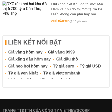
DXG cho biết Khu đô thị mới Mái
Dầm và Khu đô thị mới tại xã Bá
Hiến không còn phù hợp với...
CHỦ ĐẦU TƯ
18 giờ trước
LIÊN KẾT NỔI BẬT
Giá vàng hôm nay
Giá vàng 9999
Giá xăng dầu hôm nay
Giá dầu thô
Giá heo hơi hôm nay
Tỷ giá euro
Tỷ giá USD
Tỷ giá yen Nhật
Tỷ giá vietcombank
Lịch cúp điện
Lãi suất ngân hàng
Lãi suất tiết kiệm
Lãi suất tiền gửi
Lãi suất ngân hàng Agribank
Lãi suất ngân hàng Sacombank
Lãi suất ngân hàng BIDV
TRANG TTĐTTH CỦA CÔNG TY VIETNEWSCORP