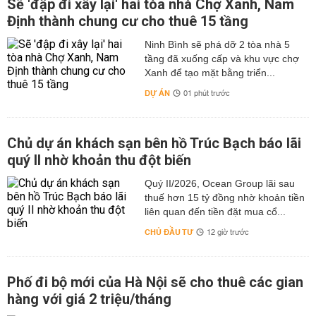
Sẽ 'đập đi xây lại' hai tòa nhà Chợ Xanh, Nam
Định thành chung cư cho thuê 15 tầng
Ninh Bình sẽ phá dỡ 2 tòa nhà 5
tầng đã xuống cấp và khu vực chợ
Xanh để tạo mặt bằng triển...
DỰ ÁN
01 phút trước
Chủ dự án khách sạn bên hồ Trúc Bạch báo lãi
quý II nhờ khoản thu đột biến
Quý II/2026, Ocean Group lãi sau
thuế hơn 15 tỷ đồng nhờ khoản tiền
liên quan đến tiền đặt mua cổ...
CHỦ ĐẦU TƯ
12 giờ trước
Phố đi bộ mới của Hà Nội sẽ cho thuê các gian
hàng với giá 2 triệu/tháng