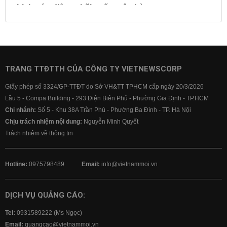
Lịch cúp điện
Lãi suất ngân hàng
Lãi suất tiết kiệm
Lãi suất tiền gửi
Lãi suất ngân hàng Agribank
Lãi suất ngân hàng Sacombank
Lãi suất ngân hàng BIDV
TRANG TTĐTTH CỦA CÔNG TY VIETNEWSCORP
Lãi suất ngân hàng Vietinbank
Giấy phép số 3324/GP-TTĐT do Sở VH&TT TPHCM cấp ngày 20/3/2026
Lãi suất ngân hàng Vietcombank
Lầu 5 - Compa Building - 293 Điện Biên Phủ - Phường Gia Định - TP.HCM
Chi nhánh:
Số 5 - Khu 38A Trần Phú - Phường Ba Đình - TP. Hà Nội
Chịu trách nhiệm nội dung:
Nguyễn Minh Quyết
Trách nhiệm về thông tin
Hotline:
0975798489
Email:
info@vietnammoi.vn
DỊCH VỤ QUẢNG CÁO:
Tel:
0931589222 (Ms Ngọc)
Email:
quangcao@vietnammoi.vn