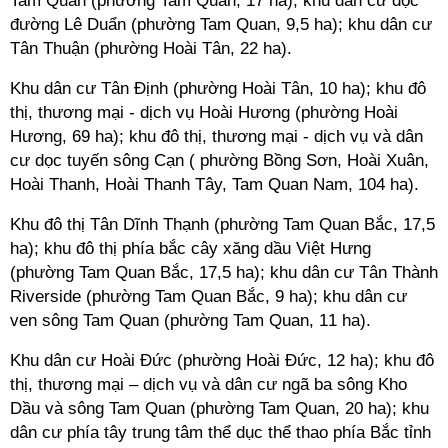
Tam Quan (phường Tam Quan, 17 ha); khu dân cư dọc
đường Lê Duẩn
(phường Tam Quan, 9,5 ha); khu dân cư
Tân Thuận (phường Hoài Tân, 22 ha).
Khu dân cư Tân Định (phường Hoài Tân, 10 ha); khu đô
thị, thương mại - dịch vụ Hoài Hương
(phường Hoài
Hương, 69 ha); khu đô thị, thương mại - dịch vụ và dân
cư dọc tuyến sông Cạn (
phường Bồng Sơn, Hoài Xuân,
Hoài Thanh, Hoài Thanh Tây, Tam Quan Nam, 104 ha).
Khu đô thị Tân Dĩnh Thạnh
(phường Tam Quan Bắc, 17,5
ha); khu đô thị phía bắc cây xăng dầu Việt Hưng
(phường Tam Quan Bắc, 17,5 ha); khu dân cư Tân Thành
Riverside
(phường Tam Quan Bắc, 9 ha); khu dân cư
ven sông Tam Quan
(phường Tam Quan, 11 ha).
Khu dân cư Hoài Đức
(phường Hoài Đức, 12 ha); khu đô
thị, thương mại – dịch vụ và dân cư ngã ba sông Kho
Dầu và sông Tam Quan
(phường Tam Quan, 20 ha); khu
dân cư phía tây trung tâm thể dục thể thao phía Bắc tỉnh