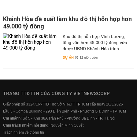
Khánh Hòa đề xuất làm khu đô thị hỗn hợp hơn
49.000 tỷ đồng
Khu đô thị hỗn hợp Vĩnh Lương,
tổng vốn hơn 49.000 tỷ đồng vừa
được UBND Khánh Hòa trình...
DỰ ÁN
12 giờ trước
TRANG TTĐTTH CỦA CÔNG TY VIETNEWSCORP
Giấy phép số 3324/GP-TTĐT do Sở VH&TT TPHCM cấp ngày 20/3/2026
Lầu 5 - Compa Building - 293 Điện Biên Phủ - Phường Gia Định - TP.HCM
Chi nhánh:
Số 5 - Khu 38A Trần Phú - Phường Ba Đình - TP. Hà Nội
Chịu trách nhiệm nội dung:
Nguyễn Minh Quyết
Trách nhiệm về thông tin