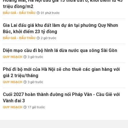
Hoàng Mai, Hà Nội đấu giá 13 thửa đất ở, khởi điểm từ 43
triệu đồng/m2
ĐẤU GIÁ - ĐẤU THẦU
01 phút trước
Gia Lai đấu giá khu đất làm dự án tại phường Quy Nhơn
Bắc, khởi điểm 23 tỷ đồng
ĐẤU GIÁ - ĐẤU THẦU
2 giờ trước
Diện mạo cầu đi bộ hình lá dừa nước qua sông Sài Gòn
QUY HOẠCH
3 giờ trước
Phố đi bộ mới của Hà Nội sẽ cho thuê các gian hàng với
giá 2 triệu/tháng
QUY HOẠCH
3 giờ trước
Cuối 2027 hoàn thành đường nối Pháp Vân - Cầu Giẽ với
Vành đai 3
QUY HOẠCH
17 giờ trước