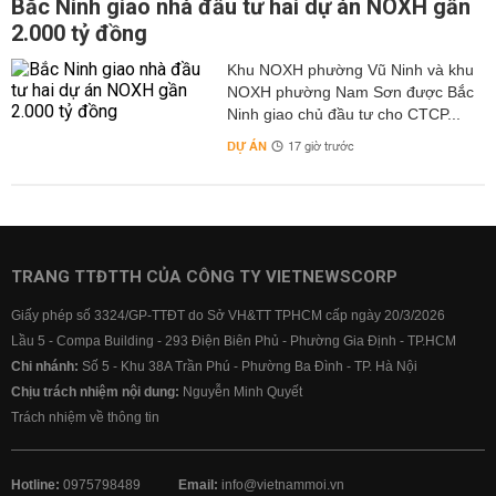
Bắc Ninh giao nhà đầu tư hai dự án NOXH gần
2.000 tỷ đồng
Khu NOXH phường Vũ Ninh và khu
NOXH phường Nam Sơn được Bắc
Ninh giao chủ đầu tư cho CTCP...
DỰ ÁN
17 giờ trước
TRANG TTĐTTH CỦA CÔNG TY VIETNEWSCORP
Giấy phép số 3324/GP-TTĐT do Sở VH&TT TPHCM cấp ngày 20/3/2026
Lầu 5 - Compa Building - 293 Điện Biên Phủ - Phường Gia Định - TP.HCM
Chi nhánh:
Số 5 - Khu 38A Trần Phú - Phường Ba Đình - TP. Hà Nội
Chịu trách nhiệm nội dung:
Nguyễn Minh Quyết
Trách nhiệm về thông tin
Hotline:
0975798489
Email:
info@vietnammoi.vn