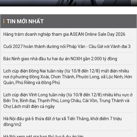
TIN MỚI NHẤT
Hàng trăm doanh nghiệp tham gia ASEAN Online Sale Day 2026
Cuối 2027 hoàn thành đường nối Pháp Vân - Cầu Giẽ với Vành đai 3
Bắc Ninh giao nhà đầu tư hai dự án NOXH gần 2.000 tỷ đồng
Lịch cúp điện Đồng Nai tuần này (từ 10/8 đến 12/8) mất điện nhiều
nơi ở phường Đồng Xoài, Chơn Thành, Phước Long, xã Lộc Ninh, Hớn
Quản, Phú Riềng và Đồng Phú
Lịch cúp điện Vĩnh Long tuần này (từ 10/8 đến 12/8) nhiều khu vực ở
Bến Tre, Bình Đại, Thạnh Phú, Long Châu, Cái Vồn, Trung Thành và
Chợ Lách mất điện cả ngày
Hà Nội đấu giá 6 thửa đất ở tại xã Tiến Thắng, khởi điểm 7 triệu
đồng/m2
Hà Nội xem xét gia hạn thủ tục 6 dự án lớn