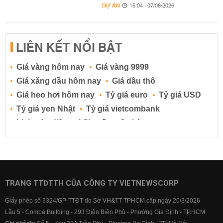
DỰ ÁN
15:04 | 07/08/2026
LIÊN KẾT NỔI BẬT
Giá vàng hôm nay
Giá vàng 9999
Giá xăng dầu hôm nay
Giá dầu thô
Giá heo hơi hôm nay
Tỷ giá euro
Tỷ giá USD
Tỷ giá yen Nhật
Tỷ giá vietcombank
Lịch cúp điện
Lãi suất ngân hàng
Lãi suất tiết kiệm
Lãi suất tiền gửi
Lãi suất ngân hàng Agribank
Lãi suất ngân hàng Sacombank
Lãi suất ngân hàng BIDV
TRANG TTĐTTH CỦA CÔNG TY VIETNEWSCORP
Lãi suất ngân hàng Vietinbank
Giấy phép số 3324/GP-TTĐT do Sở VH&TT TPHCM cấp ngày 20/3/2026
Lãi suất ngân hàng Vietcombank
Lầu 5 - Compa Building - 293 Điện Biên Phủ - Phường Gia Định - TP.HCM